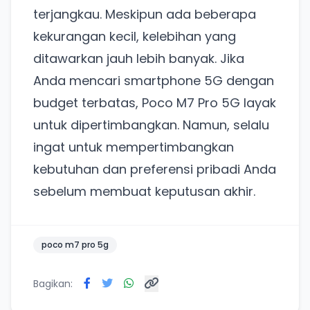
terjangkau. Meskipun ada beberapa
Punya website SMM baru nih! Coba BulkFame
kekurangan kecil, kelebihan yang
untuk pengalaman lebih baik.
ditawarkan jauh lebih banyak. Jika
Tanpa daftar ulang, gratis dicoba. Kamu tetap bisa
Anda mencari smartphone 5G dengan
pakai Zona Sosmed kapan saja.
budget terbatas, Poco M7 Pro 5G layak
Coba BulkFame
untuk dipertimbangkan. Namun, selalu
ingat untuk mempertimbangkan
Lain kali saja
kebutuhan dan preferensi pribadi Anda
sebelum membuat keputusan akhir.
poco m7 pro 5g
Bagikan: