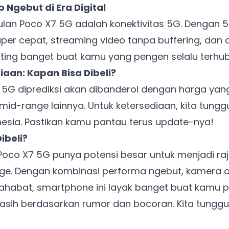
p Ngebut di Era Digital
Khusus untuk kamu yang mau coba
gulan Poco X7 5G adalah konektivitas 5G. Dengan 
uper cepat, streaming video tanpa buffering, dan 
Punya website SMM baru nih! Coba BulkFame
penting banget buat kamu yang pengen selalu terhu
untuk pengalaman lebih baik.
aan: Kapan Bisa Dibeli?
Tanpa daftar ulang, gratis dicoba. Kamu tetap bisa pakai
 5G diprediksi akan dibanderol dengan harga yang
Zona Sosmed kapan saja.
id-range lainnya. Untuk ketersediaan, kita tun
Coba BulkFame
nesia. Pastikan kamu pantau terus update-nya!
ibeli?
Lain kali saja
Poco X7 5G punya potensi besar untuk menjadi raj
e. Dengan kombinasi performa ngebut, kamera oke
ahabat, smartphone ini layak banget buat kamu p
 masih berdasarkan rumor dan bocoran. Kita tun