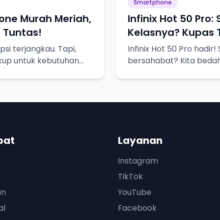
Smartphone
one Murah Meriah,
Infinix Hot 50 Pro:
 Tuntas!
Kelasnya? Kupas 
si terjangkau. Tapi,
Infinix Hot 50 Pro hadir
ukup untuk kebutuhan
bersahabat? Kita bedah
dah!
pat
Layanan
Instagram
TikTok
an
YouTube
al
Facebook