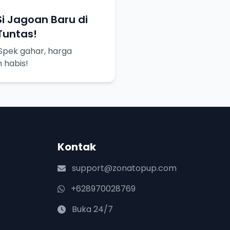
 Si Jagoan Baru di
Tuntas!
! Spek gahar, harga
 habis!
Kontak
support@zonatopup.com
+628970028769
Buka 24/7