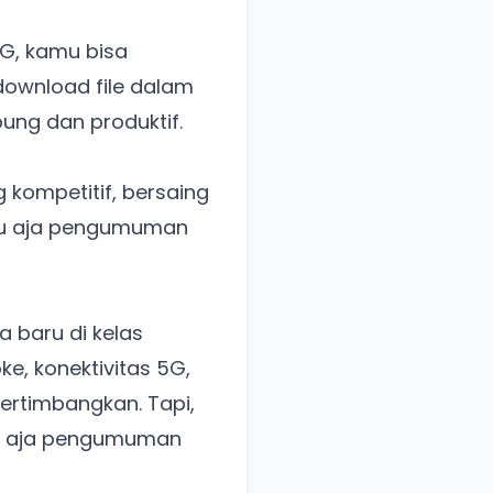
5G, kamu bisa
download file dalam
bung dan produktif.
 kompetitif, bersaing
ggu aja pengumuman
a baru di kelas
, konektivitas 5G,
ertimbangkan. Tapi,
ggu aja pengumuman