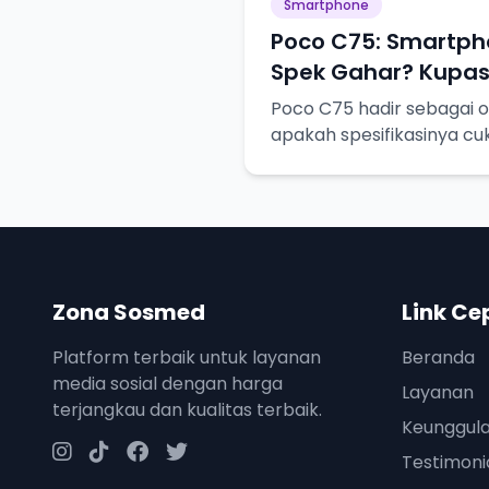
Smartphone
Poco C75: Smartph
Spek Gahar? Kupas
Poco C75 hadir sebagai op
apakah spesifikasinya c
sehari-hari? Mari kita be
Zona Sosmed
Link Ce
Platform terbaik untuk layanan
Beranda
media sosial dengan harga
Layanan
terjangkau dan kualitas terbaik.
Keunggul
Testimoni