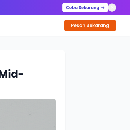
Coba Sekarang
Pesan Sekarang
 Mid-