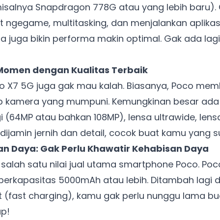
isalnya Snapdragon 778G atau yang lebih baru). C
at ngegame, multitasking, dan menjalankan aplikas
a juga bikin performa makin optimal. Gak ada la
Momen dengan Kualitas Terbaik
co X7 5G juga gak mau kalah. Biasanya, Poco me
p kamera yang mumpuni. Kemungkinan besar ad
gi (64MP atau bahkan 108MP), lensa ultrawide, len
 dijamin jernih dan detail, cocok buat kamu yang s
ian Daya: Gak Perlu Khawatir Kehabisan Daya
 salah satu nilai jual utama smartphone Poco. P
berkapasitas 5000mAh atau lebih. Ditambah lagi 
 (fast charging), kamu gak perlu nunggu lama bu
p!
Ada Website Baru!