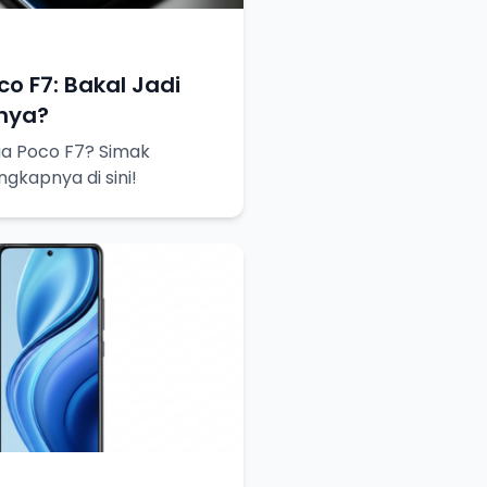
o F7: Bakal Jadi
snya?
a Poco F7? Simak
ngkapnya di sini!