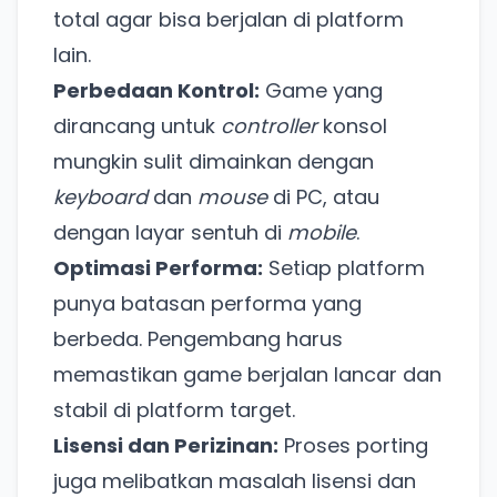
total agar bisa berjalan di platform
lain.
Perbedaan Kontrol:
Game yang
dirancang untuk
controller
konsol
mungkin sulit dimainkan dengan
keyboard
dan
mouse
di PC, atau
dengan layar sentuh di
mobile
.
Optimasi Performa:
Setiap platform
punya batasan performa yang
berbeda. Pengembang harus
memastikan game berjalan lancar dan
stabil di platform target.
Lisensi dan Perizinan:
Proses porting
juga melibatkan masalah lisensi dan