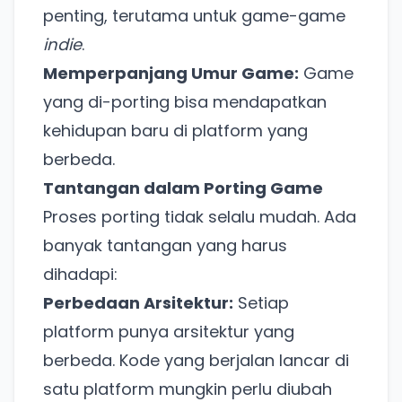
penting, terutama untuk game-game
indie
.
Memperpanjang Umur Game:
Game
yang di-porting bisa mendapatkan
kehidupan baru di platform yang
berbeda.
Tantangan dalam Porting Game
Proses porting tidak selalu mudah. Ada
banyak tantangan yang harus
dihadapi:
Perbedaan Arsitektur:
Setiap
platform punya arsitektur yang
berbeda. Kode yang berjalan lancar di
satu platform mungkin perlu diubah