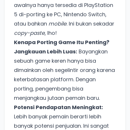
awalnya hanya tersedia di PlayStation
5 di-porting ke PC, Nintendo Switch,
atau bahkan
mobile
. Ini bukan sekadar
copy-paste
, lho!
Kenapa Porting Game Itu Penting?
Jangkauan Lebih Luas:
Bayangkan
sebuah game keren hanya bisa
dimainkan oleh segelintir orang karena
keterbatasan platform. Dengan
porting, pengembang bisa
menjangkau jutaan pemain baru.
Potensi Pendapatan Meningkat:
Lebih banyak pemain berarti lebih
banyak potensi penjualan. Ini sangat