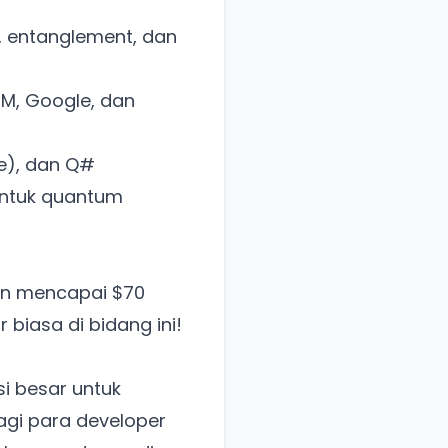
 entanglement, dan
BM, Google, dan
le), dan Q#
untuk quantum
an mencapai $70
biasa di bidang ini!
i besar untuk
agi para developer