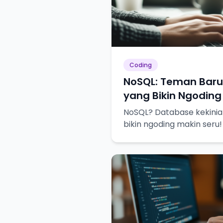
Coding
NoSQL: Teman Bar
yang Bikin Ngoding
NoSQL? Database kekinian
bikin ngoding makin seru!
dekat!