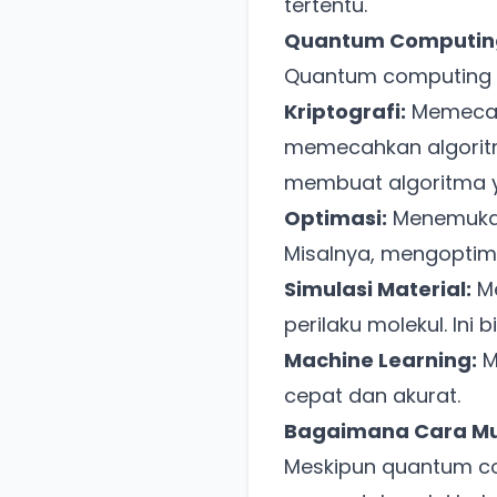
tertentu.
Quantum Computing
Quantum computing b
Kriptografi:
Memecah
memecahkan algoritma
membuat algoritma 
Optimasi:
Menemukan 
Misalnya, mengoptima
Simulasi Material:
Me
perilaku molekul. In
Machine Learning:
M
cepat dan akurat.
Bagaimana Cara Mu
Meskipun quantum c