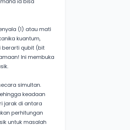
imana ia bisa
nyala (1) atau mati
ekanika kuantum,
berarti qubit (bit
samaan! Ini membuka
ik.
ecara simultan.
 sehingga keadaan
 jarak di antara
kan perhitungan
asik untuk masalah