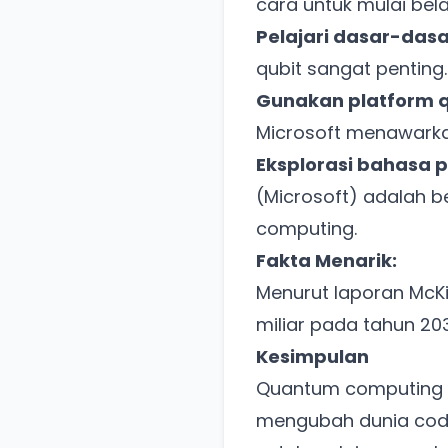
cara untuk mulai bela
Pelajari dasar-dasa
qubit sangat penting.
Gunakan platform 
Microsoft menawarka
Eksplorasi bahasa
(Microsoft) adalah
computing.
Fakta Menarik:
Menurut laporan McK
miliar pada tahun 203
Kesimpulan
Quantum computing a
mengubah dunia codi