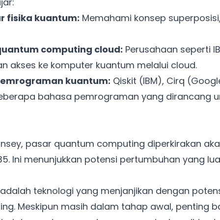
jar:
r fisika kuantum:
Memahami konsep superposisi,
Ada Website Baru!
Khusus untuk kamu yang mau coba
quantum computing cloud:
Perusahaan seperti I
n akses ke komputer kuantum melalui cloud.
Punya website SMM baru nih! Coba BulkFame
 pemrograman kuantum:
Qiskit (IBM), Cirq (Goog
untuk pengalaman lebih baik.
 beberapa bahasa pemrograman yang dirancang 
Tanpa daftar ulang, gratis dicoba. Kamu tetap bisa pakai
Zona Sosmed kapan saja.
Coba BulkFame
insey, pasar quantum computing diperkirakan ak
Lain kali saja
5. Ini menunjukkan potensi pertumbuhan yang luar 
dalah teknologi yang menjanjikan dengan potens
ng. Meskipun masih dalam tahap awal, penting b