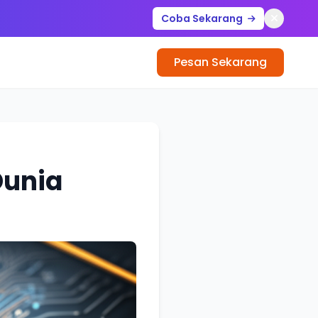
Coba Sekarang
Pesan Sekarang
unia