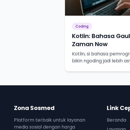
Coding
Kotlin: Bahasa Ga
Zaman Now
Kotlin, si bahasa pemro
bikin ngoding jadi lebih 
Zona Sosmed
Link Ce
Platform terbaik untuk layanan
Beranda
media sosial dengan harga
Layanan