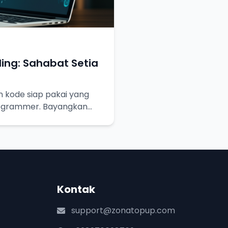
ing: Sahabat Setia
n kode siap pakai yang
ogrammer. Bayangkan
tinggal pakai!
Kontak
support@zonatopup.com