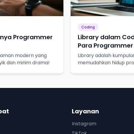
Coding
ulnya Programmer
Library dalam Cod
Para Programmer
graman modern yang
Library adalah kumpula
asyik dan minim drama!
memudahkan hidup pr
seperti resep masakan, 
pat
Layanan
Instagram
TikTok