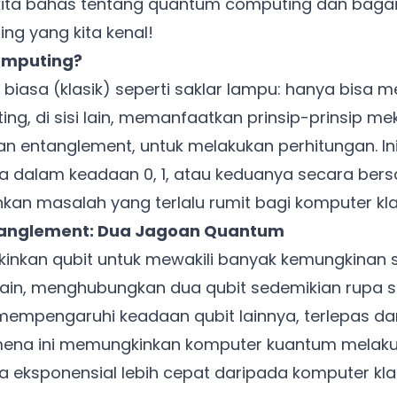
ari kita bahas tentang quantum computing dan baga
ng yang kita kenal!
omputing?
iasa (klasik) seperti saklar lampu: hanya bisa me
ng, di sisi lain, memanfaatkan prinsip-prinsip m
an entanglement, untuk melakukan perhitungan. Ini 
a dalam keadaan 0, 1, atau keduanya secara ber
an masalah yang terlalu rumit bagi komputer klas
ntanglement: Dua Jagoan Quantum
inkan qubit untuk mewakili banyak kemungkinan s
i lain, menghubungkan dua qubit sedemikian rupa
mempengaruhi keadaan qubit lainnya, terlepas dari
ena ini memungkinkan komputer kuantum melaku
ra eksponensial lebih cepat daripada komputer kl