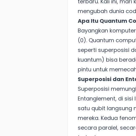
terbaru. Kali ini, m
mengubah dunia codi
Apa Itu Quantum C
Bayangkan komputer b
(0). Quantum computi
seperti superposisi d
kuantum) bisa berad
pintu untuk memecahk
Superposisi dan E
Superposisi memungk
Entanglement, di sis
satu qubit langsung 
mereka. Kedua fenom
secara paralel, seca