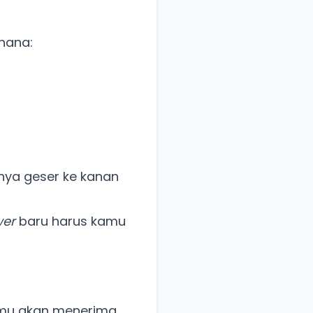
!
hana:
anya geser ke kanan
wer
baru harus kamu
mu akan menerima