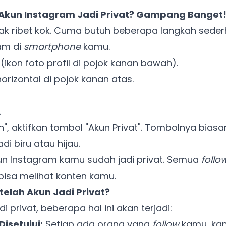
Akun Instagram Jadi Privat? Gampang Banget
ak ribet kok. Cuma butuh beberapa langkah seder
ram di
smartphone
kamu.
(ikon foto profil di pojok kanan bawah).
horizontal di pojok kanan atas.
.
un", aktifkan tombol "Akun Privat". Tombolnya bias
i biru atau hijau.
un Instagram kamu sudah jadi privat. Semua
follo
 bisa melihat konten kamu.
telah Akun Jadi Privat?
i privat, beberapa hal ini akan terjadi:
isetujui:
Setiap ada orang yang
follow
kamu, ka