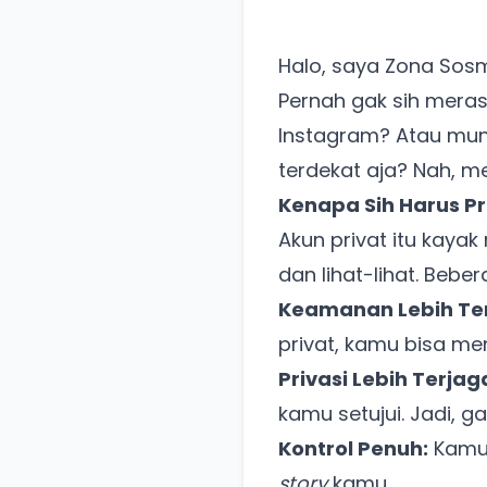
Halo, saya Zona Sosm
Pernah gak sih meras
Instagram? Atau mu
terdekat aja? Nah, m
Kenapa Sih Harus Pr
Akun privat itu kaya
dan lihat-lihat. Beb
Keamanan Lebih Ter
privat, kamu bisa me
Privasi Lebih Terjag
kamu setujui. Jadi, g
Kontrol Penuh:
Kamu 
story
kamu.