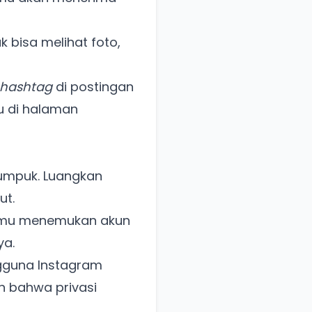
 bisa melihat foto,
hashtag
di postingan
u di halaman
mpuk. Luangkan
ut.
amu menemukan akun
ya.
ngguna Instagram
an bahwa privasi