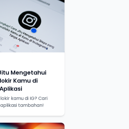
Jitu Mengetahui
okir Kamu di
plikasi
okir kamu di IG? Cari
 aplikasi tambahan!