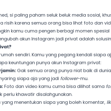
ed, si paling paham seluk beluk media sosial, kh
a risih karena semua orang bisa lihat foto dan vi
ngkin kamu cuma pengen berbagi momen spesia
engubah akun Instagram jadi privat adalah solusi
ivat?
k rumah sendiri. Kamu yang pegang kendali siapa 
erapa keuntungan punya akun Instagram privat:
jamin:
Gak semua orang punya niat baik di duni
nyaring siapa aja yang jadi
follower
-mu.
a:
Foto dan video kamu cuma bisa dilihat sama
fo
ak perlu khawatir disalahgunakan.
yang menentukan siapa yang boleh komentar,
li