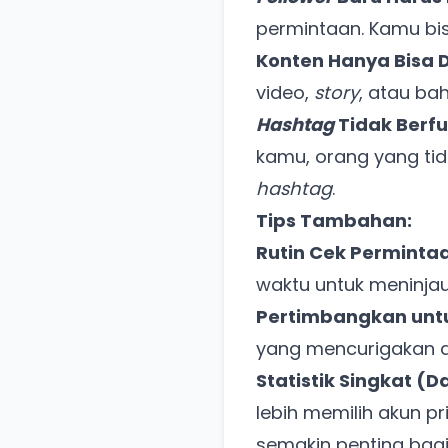
permintaan. Kamu bis
Konten Hanya Bisa D
video,
story
, atau ba
Hashtag
Tidak Berfu
kamu, orang yang ti
hashtag
.
Tips Tambahan:
Rutin Cek Perminta
waktu untuk meninjau
Pertimbangkan unt
yang mencurigakan a
Statistik Singkat (
lebih memilih akun p
semakin penting bagi