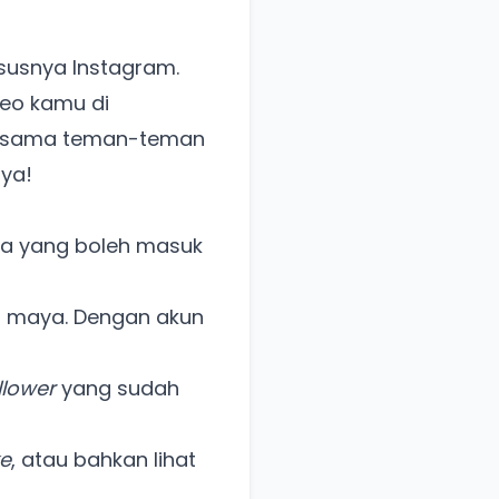
ususnya Instagram.
deo kamu di
l sama teman-teman
nya!
aja yang boleh masuk
a maya. Dengan akun
llower
yang sudah
ke
, atau bahkan lihat