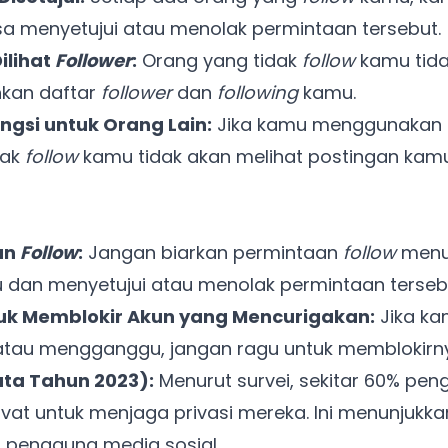
a menyetujui atau menolak permintaan tersebut.
ilihat
Follower
:
Orang yang tidak
follow
kamu tidak
hkan daftar
follower
dan
following
kamu.
Ada Website Baru!
ngsi untuk Orang Lain:
Jika kamu menggunakan
Khusus untuk kamu yang mau coba
dak
follow
kamu tidak akan melihat postingan kam
Punya website SMM baru nih! Coba BulkFame
untuk pengalaman lebih baik.
an
Follow
:
Jangan biarkan permintaan
follow
menu
Tanpa daftar ulang, gratis dicoba. Kamu tetap bisa pakai
Zona Sosmed kapan saja.
 dan menyetujui atau menolak permintaan terseb
uk Memblokir Akun yang Mencurigakan:
Jika k
Coba BulkFame
tau mengganggu, jangan ragu untuk memblokirn
Lain kali saja
Data Tahun 2023):
Menurut survei, sekitar 60% pe
rivat untuk menjaga privasi mereka. Ini menunjukk
 pengguna media sosial.