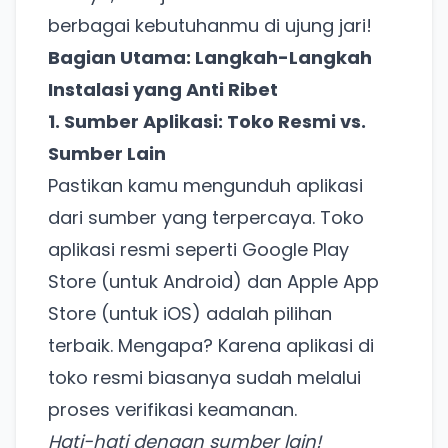
berbagai kebutuhanmu di ujung jari!
Bagian Utama: Langkah-Langkah
Instalasi yang Anti Ribet
1. Sumber Aplikasi: Toko Resmi vs.
Sumber Lain
Pastikan kamu mengunduh aplikasi
dari sumber yang terpercaya. Toko
aplikasi resmi seperti Google Play
Store (untuk Android) dan Apple App
Store (untuk iOS) adalah pilihan
terbaik. Mengapa? Karena aplikasi di
toko resmi biasanya sudah melalui
proses verifikasi keamanan.
Hati-hati dengan sumber lain!