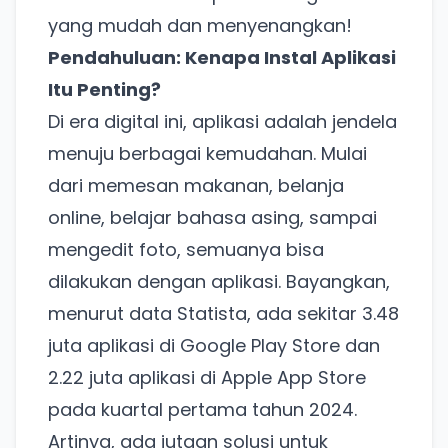
yang mudah dan menyenangkan!
Pendahuluan: Kenapa Instal Aplikasi
Itu Penting?
Di era digital ini, aplikasi adalah jendela
menuju berbagai kemudahan. Mulai
dari memesan makanan, belanja
online, belajar bahasa asing, sampai
mengedit foto, semuanya bisa
dilakukan dengan aplikasi. Bayangkan,
menurut data Statista, ada sekitar 3.48
juta aplikasi di Google Play Store dan
2.22 juta aplikasi di Apple App Store
pada kuartal pertama tahun 2024.
Artinya, ada jutaan solusi untuk