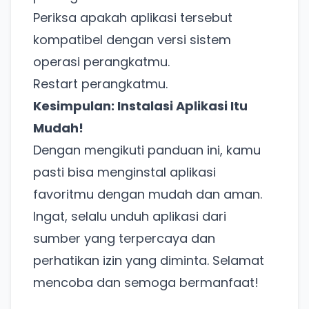
Periksa apakah aplikasi tersebut
Ada Website Baru!
kompatibel dengan versi sistem
Khusus untuk kamu yang mau coba
operasi perangkatmu.
Restart perangkatmu.
Punya website SMM baru nih! Coba BulkFame
Kesimpulan: Instalasi Aplikasi Itu
untuk pengalaman lebih baik.
Mudah!
Tanpa daftar ulang, gratis dicoba. Kamu tetap bisa
pakai Zona Sosmed kapan saja.
Dengan mengikuti panduan ini, kamu
pasti bisa menginstal aplikasi
Coba BulkFame
favoritmu dengan mudah dan aman.
Ingat, selalu unduh aplikasi dari
Lain kali saja
sumber yang terpercaya dan
perhatikan izin yang diminta. Selamat
mencoba dan semoga bermanfaat!