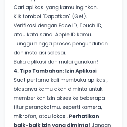
Cari aplikasi yang kamu inginkan.
Klik tombol "Dapatkan" (Get).
Verifikasi dengan Face ID, Touch ID,
atau kata sandi Apple ID kamu.
Tunggu hingga proses pengunduhan
dan instalasi selesai.
Buka aplikasi dan mulai gunakan!
4. Tips Tambahan: Izin Aplikasi
Saat pertama kali membuka aplikasi,
biasanya kamu akan diminta untuk
memberikan izin akses ke beberapa
fitur perangkatmu, seperti kamera,
mikrofon, atau lokasi.
Perhatikan
baik-baik izin yang diminta!
Jangan