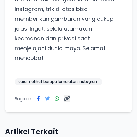
Punya website SMM baru nih! Coba BulkFame
Instagram, trik di atas bisa
untuk pengalaman lebih baik.
memberikan gambaran yang cukup
Tanpa daftar ulang, gratis dicoba. Kamu tetap bisa
pakai Zona Sosmed kapan saja.
jelas. Ingat, selalu utamakan
keamanan dan privasi saat
Coba BulkFame
menjelajahi dunia maya. Selamat
mencoba!
Lain kali saja
cara melihat berapa lama akun instagram
Bagikan:
Artikel Terkait