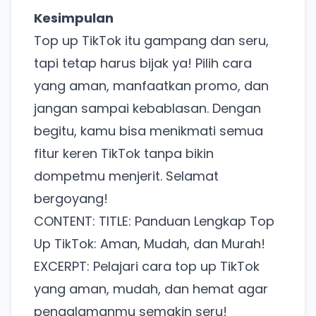
Kesimpulan
Top up TikTok itu gampang dan seru,
tapi tetap harus bijak ya! Pilih cara
yang aman, manfaatkan promo, dan
jangan sampai kebablasan. Dengan
begitu, kamu bisa menikmati semua
fitur keren TikTok tanpa bikin
dompetmu menjerit. Selamat
bergoyang!
CONTENT: TITLE: Panduan Lengkap Top
Ada Website Baru!
Up TikTok: Aman, Mudah, dan Murah!
Khusus untuk kamu yang mau coba
EXCERPT: Pelajari cara top up TikTok
yang aman, mudah, dan hemat agar
Punya website SMM baru nih! Coba BulkFame
pengalamanmu semakin seru!