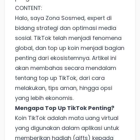
untuk pengalaman lebih baik.
CONTENT:
Tanpa daftar ulang, gratis dicoba. Kamu tetap bisa
pakai Zona Sosmed kapan saja.
Halo, saya Zona Sosmed, expert di
bidang strategi dan optimasi media
Coba BulkFame
sosial. TikTok telah menjadi fenomena
global, dan top up koin menjadi bagian
Lain kali saja
penting dari ekosistemnya. Artikel ini
akan membahas secara mendalam
tentang top up TikTok, dari cara
melakukan, tips aman, hingga opsi
yang lebih ekonomis.
Mengapa Top Up TikTok Penting?
Koin TikTok adalah mata uang virtual
yang digunakan dalam aplikasi untuk
memberikan hadiah (gifts) kepada