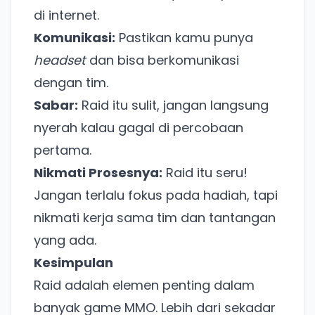
di internet.
Komunikasi:
Pastikan kamu punya
headset
dan bisa berkomunikasi
Ada Website Baru!
dengan tim.
Khusus untuk kamu yang mau coba
Sabar:
Raid itu sulit, jangan langsung
nyerah kalau gagal di percobaan
Punya website SMM baru nih! Coba BulkFame
pertama.
untuk pengalaman lebih baik.
Nikmati Prosesnya:
Raid itu seru!
Tanpa daftar ulang, gratis dicoba. Kamu tetap bisa
Jangan terlalu fokus pada hadiah, tapi
pakai Zona Sosmed kapan saja.
nikmati kerja sama tim dan tantangan
Coba BulkFame
yang ada.
Kesimpulan
Lain kali saja
Raid adalah elemen penting dalam
banyak game MMO. Lebih dari sekadar