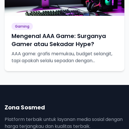
Gaming
Mengenal AAA Game: Surganya
Gamer atau Sekadar Hype?
AAA game: grafis memukau, budget selangit,
tapi apakah selalu sepadan dengan
ekspektasi?
Zona Sosmed
Platform terbaik untuk layanan media sosial dengan
harga terjangkau dan kualitas terbaik.