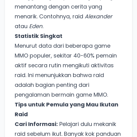
menantang dengan cerita yang
menarik. Contohnya, raid
Alexander
atau
Eden
.
Statistik Singkat
Menurut data dari beberapa game
MMO populer, sekitar 40-60% pemain
aktif secara rutin mengikuti aktivitas
raid. Ini menunjukkan bahwa raid
adalah bagian penting dari
pengalaman bermain game MMO.
Tips untuk Pemula yang Mau Ikutan
Raid
Cari Informasi:
Pelajari dulu mekanik
raid sebelum ikut. Banyak kok panduan