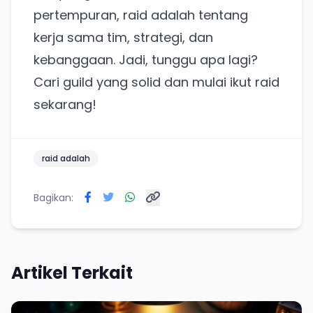
pertempuran, raid adalah tentang
kerja sama tim, strategi, dan
kebanggaan. Jadi, tunggu apa lagi?
Cari guild yang solid dan mulai ikut raid
sekarang!
raid adalah
Bagikan:
Artikel Terkait