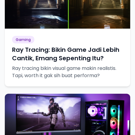
Gaming
Ray Tracing: Bikin Game Jadi Lebih
Cantik, Emang Sepenting Itu?
Ray tracing bikin visual game makin realistis.
Tapi, worth it gak sih buat performa?