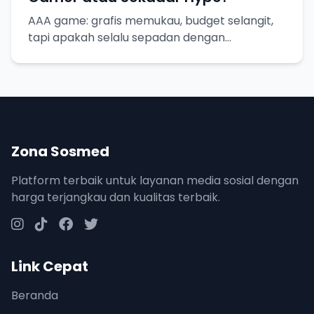
AAA game: grafis memukau, budget selangit,
tapi apakah selalu sepadan dengan
ekspektasi?
Zona Sosmed
Platform terbaik untuk layanan media sosial dengan
harga terjangkau dan kualitas terbaik.
Link Cepat
Beranda