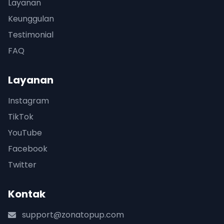
Layanan
Keunggulan
Testimonial
FAQ
Layanan
Instagram
TikTok
YouTube
Facebook
Twitter
Kontak
support@zonatopup.com