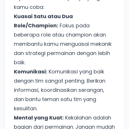
kamu coba:
Kuasai Satu atau Dua
Role/Champion:
Fokus pada
beberapa role atau champion akan
membantu kamu menguasai mekanik
dan strategi permainan dengan lebih
baik.
Komunikasi:
Komunikasi yang baik
dengan tim sangat penting. Berikan
informasi, koordinasikan serangan,
dan bantu teman satu tim yang
kesulitan.
Mental yang Kuat:
Kekalahan adalah
bagian dari permainan. Jangan mudah