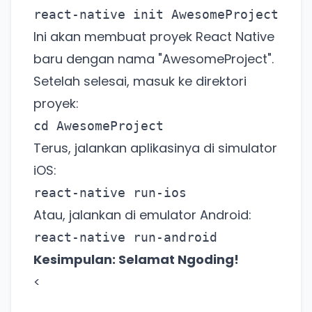
react-native init AwesomeProject
Ada Website Baru!
Ini akan membuat proyek React Native
Khusus untuk kamu yang mau coba
baru dengan nama "AwesomeProject".
Setelah selesai, masuk ke direktori
proyek:
Punya website SMM baru nih! Coba BulkFame
untuk pengalaman lebih baik.
cd AwesomeProject
Tanpa daftar ulang, gratis dicoba. Kamu tetap bisa
Terus, jalankan aplikasinya di simulator
pakai Zona Sosmed kapan saja.
iOS:
react-native run-ios
Coba BulkFame
Atau, jalankan di emulator Android:
Lain kali saja
react-native run-android
Kesimpulan: Selamat Ngoding!
<