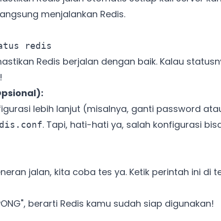
langsung menjalankan Redis.
Ada Website Baru!
atus redis
astikan Redis berjalan dengan baik. Kalau statusny
Khusus untuk kamu yang mau coba
!
Opsional):
Punya website SMM baru nih! Coba BulkFame
gurasi lebih lanjut (misalnya, ganti password at
untuk pengalaman lebih baik.
. Tapi, hati-hati ya, salah konfigurasi bi
dis.conf
Tanpa daftar ulang, gratis dicoba. Kamu tetap bisa pakai
Zona Sosmed kapan saja.
Coba BulkFame
eran jalan, kita coba tes ya. Ketik perintah ini di t
Lain kali saja
"PONG", berarti Redis kamu sudah siap digunakan!