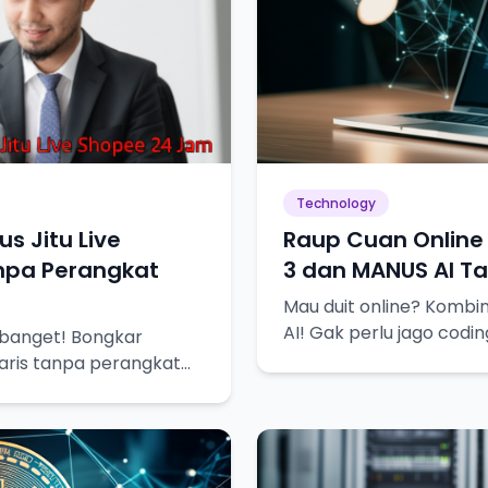
Technology
us Jitu Live
Raup Cuan Online
npa Perangkat
3 dan MANUS AI Ta
Mau duit online? Kombi
AI! Gak perlu jago codin
 banget! Bongkar
laris tanpa perangkat