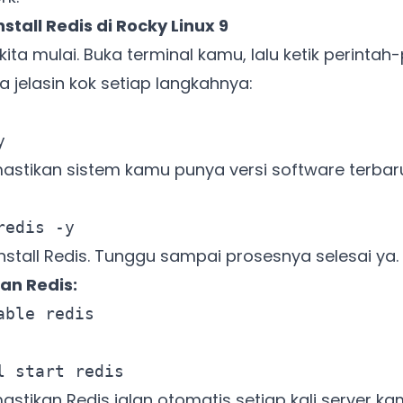
tall Redis di Rocky Linux 9
ita mulai. Buka terminal kamu, lalu ketik perintah-
 jelasin kok setiap langkahnya:
y
mastikan sistem kamu punya versi software terbar
redis -y
 install Redis. Tunggu sampai prosesnya selesai ya.
an Redis:
able redis
l start redis
astikan Redis jalan otomatis setiap kali server kam