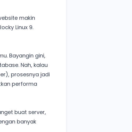
website makin
Rocky Linux 9.
mu. Bayangin gini,
tabase. Nah, kalau
er), prosesnya jadi
atkan performa
anget buat server,
 dengan banyak