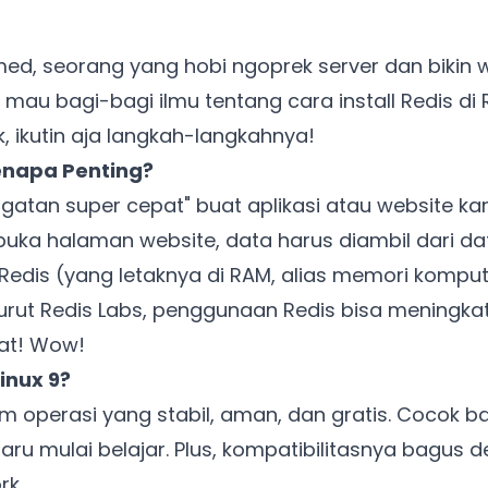
ed, seorang yang hobi ngoprek server dan bikin 
a mau bagi-bagi ilmu tentang cara install Redis di 
 ikutin aja langkah-langkahnya!
enapa Penting?
ingatan super cepat" buat aplikasi atau website ka
 buka halaman website, data harus diambil dari da
Redis (yang letaknya di RAM, alias memori komput
nurut Redis Labs, penggunaan Redis bisa meningk
pat! Wow!
inux 9?
tem operasi yang stabil, aman, dan gratis. Cocok b
aru mulai belajar. Plus, kompatibilitasnya bagus
rk.