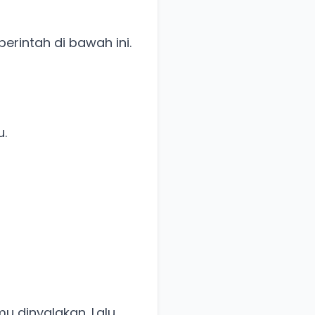
perintah di bawah ini.
u.
u dinyalakan. Lalu,