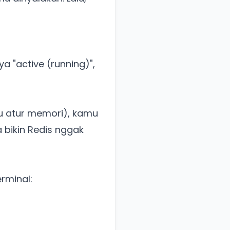
a "active (running)",
au atur memori), kamu
sa bikin Redis nggak
erminal: