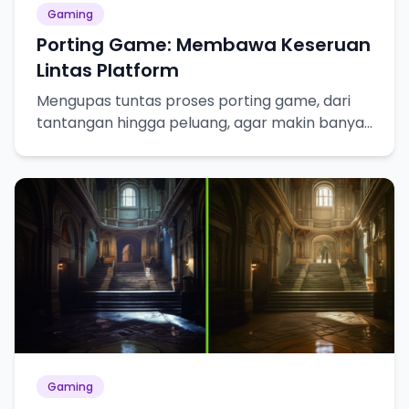
Gaming
Porting Game: Membawa Keseruan
Lintas Platform
Mengupas tuntas proses porting game, dari
tantangan hingga peluang, agar makin banyak
gamer bisa merasakan keseruannya!
Gaming