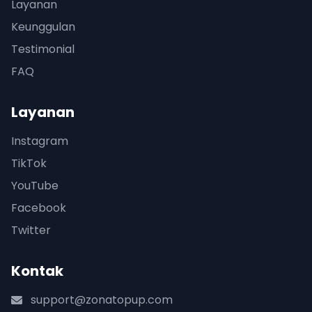
Layanan
Keunggulan
Testimonial
FAQ
Layanan
Instagram
TikTok
YouTube
Facebook
Twitter
Kontak
support@zonatopup.com