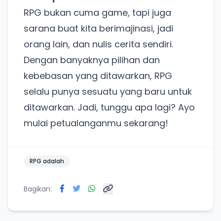
RPG bukan cuma game, tapi juga
sarana buat kita berimajinasi, jadi
orang lain, dan nulis cerita sendiri.
Dengan banyaknya pilihan dan
Ada Website Baru!
kebebasan yang ditawarkan, RPG
Khusus untuk kamu yang mau coba
selalu punya sesuatu yang baru untuk
ditawarkan. Jadi, tunggu apa lagi? Ayo
mulai petualanganmu sekarang!
Punya website SMM baru nih! Coba BulkFame
untuk pengalaman lebih baik.
Tanpa daftar ulang, gratis dicoba. Kamu tetap bisa
RPG adalah
pakai Zona Sosmed kapan saja.
Bagikan:
Coba BulkFame
Lain kali saja