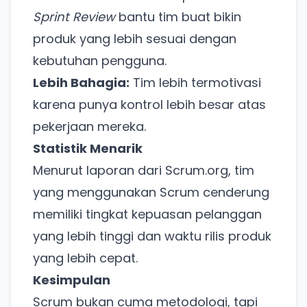
Sprint Review
bantu tim buat bikin
produk yang lebih sesuai dengan
kebutuhan pengguna.
Lebih Bahagia:
Tim lebih termotivasi
karena punya kontrol lebih besar atas
pekerjaan mereka.
Statistik Menarik
Menurut laporan dari
Scrum.org
, tim
yang menggunakan Scrum cenderung
memiliki tingkat kepuasan pelanggan
Ada Website Baru!
yang lebih tinggi dan waktu rilis produk
Khusus untuk kamu yang mau coba
yang lebih cepat.
Kesimpulan
Punya website SMM baru nih! Coba BulkFame
Scrum bukan cuma metodologi, tapi