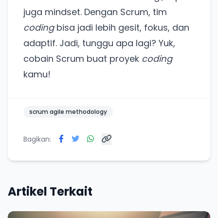
untuk pengalaman lebih baik.
juga mindset. Dengan Scrum, tim
Tanpa daftar ulang, gratis dicoba. Kamu tetap bisa
coding
bisa jadi lebih gesit, fokus, dan
pakai Zona Sosmed kapan saja.
adaptif. Jadi, tunggu apa lagi? Yuk,
Coba BulkFame
cobain Scrum buat proyek
coding
kamu!
Lain kali saja
scrum agile methodology
Bagikan:
Artikel Terkait