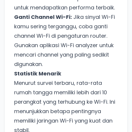
untuk mendapatkan performa terbaik.
Ganti Channel Wi-Fi:
Jika sinyal Wi-Fi
kamu sering terganggu, coba ganti
channel Wi-Fi di pengaturan router.
Gunakan aplikasi Wi-Fi analyzer untuk
mencari channel yang paling sedikit
Ada Website Baru!
digunakan.
Khusus untuk kamu yang mau coba
Statistik Menarik
Menurut survei terbaru, rata-rata
Punya website SMM baru nih! Coba BulkFame
rumah tangga memiliki lebih dari 10
untuk pengalaman lebih baik.
perangkat yang terhubung ke Wi-Fi. Ini
Tanpa daftar ulang, gratis dicoba. Kamu tetap bisa
pakai Zona Sosmed kapan saja.
menunjukkan betapa pentingnya
memiliki jaringan Wi-Fi yang kuat dan
Coba BulkFame
stabil.