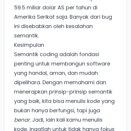
59.5 miliar dolar AS per tahun
di
Ada Website Baru!
Amerika Serikat saja. Banyak dari bug
Khusus untuk kamu yang mau coba
ini disebabkan oleh kesalahan
semantik.
Kesimpulan
Punya website SMM baru nih! Coba BulkFame
Semantik coding adalah fondasi
untuk pengalaman lebih baik.
Tanpa daftar ulang, gratis dicoba. Kamu tetap bisa
penting untuk membangun software
pakai Zona Sosmed kapan saja.
yang handal, aman, dan mudah
dipelihara. Dengan memahami dan
Coba BulkFame
menerapkan prinsip-prinsip semantik
Lain kali saja
yang baik, kita bisa menulis kode yang
bukan hanya berfungsi, tapi juga
benar
. Jadi, lain kali kamu menulis
kode, ingatlah untuk tidak hanya fokus