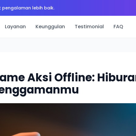
 pengalaman lebih baik.
Layanan
Keunggulan
Testimonial
FAQ
ame Aksi Offline: Hibur
 Genggamanmu