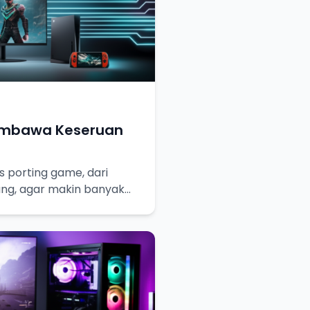
embawa Keseruan
 porting game, dari
ang, agar makin banyak
keseruannya!