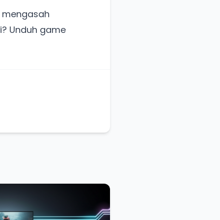
g, mengasah
gi? Unduh game