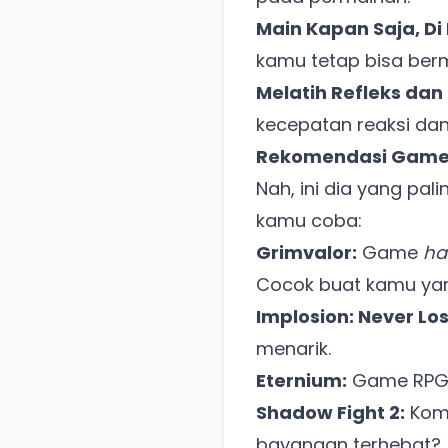
Main Kapan Saja, Di
kamu tetap bisa berm
Melatih Refleks dan 
kecepatan reaksi da
Rekomendasi Game A
Nah, ini dia yang pal
kamu coba:
Grimvalor:
Game
ha
Cocok buat kamu yan
Implosion: Never Lo
menarik.
Eternium:
Game RPG ak
Shadow Fight 2:
Komb
bayangan terhebat?