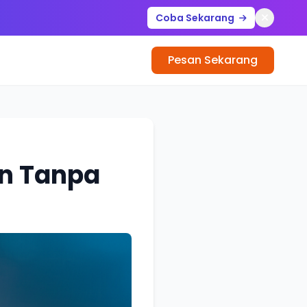
Coba Sekarang
Pesan Sekarang
an Tanpa