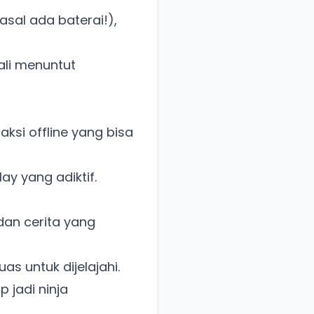
asal ada baterai!),
ali menuntut
ksi offline yang bisa
 yang adiktif.
dan cerita yang
s untuk dijelajahi.
 jadi ninja