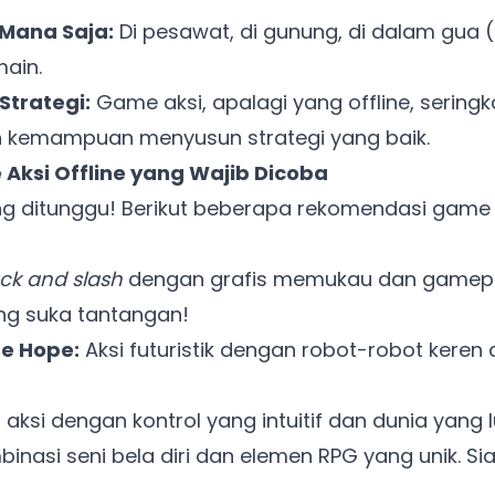
 Mana Saja:
Di pesawat, di gunung, di dalam gua (
ain.
Strategi:
Game aksi, apalagi yang offline, seringk
n kemampuan menyusun strategi yang baik.
ksi Offline yang Wajib Dicoba
ing ditunggu! Berikut beberapa rekomendasi game a
ck and slash
dengan grafis memukau dan gameplay
g suka tantangan!
se Hope:
Aksi futuristik dengan robot-robot keren 
si dengan kontrol yang intuitif dan dunia yang lua
inasi seni bela diri dan elemen RPG yang unik. Siap