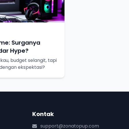
me: Surganya
dar Hype?
au, budget selangit, tapi
 dengan ekspektasi?
Kontak
support@zonatopup.com