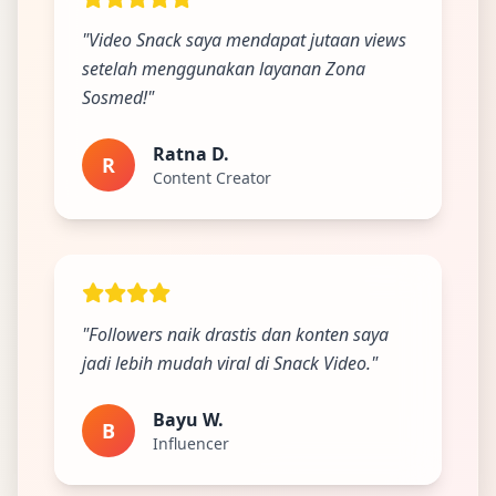
"Video Snack saya mendapat jutaan views
Ada Website Baru!
setelah menggunakan layanan Zona
Khusus untuk kamu yang mau coba
Sosmed!"
Ratna D.
R
Punya website SMM baru nih! Coba BulkFame
Content Creator
untuk pengalaman lebih baik.
Tanpa daftar ulang, gratis dicoba. Kamu tetap bisa
pakai Zona Sosmed kapan saja.
Coba BulkFame
"Followers naik drastis dan konten saya
jadi lebih mudah viral di Snack Video."
Lain kali saja
Bayu W.
B
Influencer