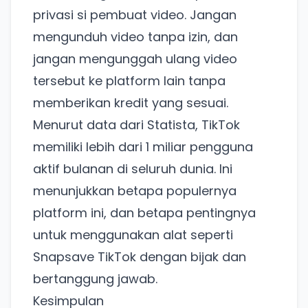
privasi si pembuat video. Jangan
mengunduh video tanpa izin, dan
jangan mengunggah ulang video
tersebut ke platform lain tanpa
memberikan kredit yang sesuai.
Menurut data dari Statista, TikTok
Ada Website Baru!
memiliki lebih dari 1 miliar pengguna
Khusus untuk kamu yang mau coba
aktif bulanan di seluruh dunia. Ini
menunjukkan betapa populernya
Punya website SMM baru nih! Coba BulkFame
platform ini, dan betapa pentingnya
untuk pengalaman lebih baik.
untuk menggunakan alat seperti
Tanpa daftar ulang, gratis dicoba. Kamu tetap bisa
Snapsave TikTok dengan bijak dan
pakai Zona Sosmed kapan saja.
bertanggung jawab.
Coba BulkFame
Kesimpulan