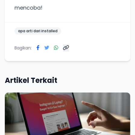
Tanpa daftar ulang, gratis dicoba. Kamu tetap bisa
pakai Zona Sosmed kapan saja.
mencoba!
Coba BulkFame
apa arti dari installed
Lain kali saja
Bagikan:
Artikel Terkait