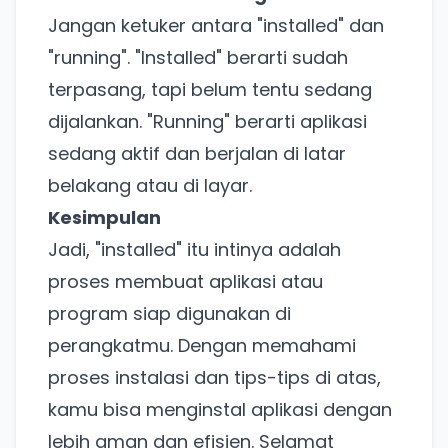
Jangan ketuker antara "installed" dan
"running". "Installed" berarti sudah
terpasang, tapi belum tentu sedang
dijalankan. "Running" berarti aplikasi
sedang aktif dan berjalan di latar
belakang atau di layar.
Kesimpulan
Jadi, "installed" itu intinya adalah
proses membuat aplikasi atau
Ada Website Baru!
program siap digunakan di
Khusus untuk kamu yang mau coba
perangkatmu. Dengan memahami
proses instalasi dan tips-tips di atas,
Punya website SMM baru nih! Coba BulkFame
kamu bisa menginstal aplikasi dengan
untuk pengalaman lebih baik.
lebih aman dan efisien. Selamat