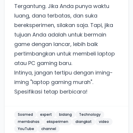
Tergantung. Jika Anda punya waktu
Ada Website Baru!
luang, dana terbatas, dan suka
Khusus untuk kamu yang mau coba
bereksperimen, silakan saja. Tapi, jika
tujuan Anda adalah untuk bermain
Punya website SMM baru nih! Coba BulkFame
game dengan lancar, lebih baik
untuk pengalaman lebih baik.
pertimbangkan untuk membeli laptop
Tanpa daftar ulang, gratis dicoba. Kamu tetap bisa
pakai Zona Sosmed kapan saja.
atau PC gaming baru.
Intinya, jangan tertipu dengan iming-
Coba BulkFame
iming "laptop gaming murah".
Lain kali saja
Spesifikasi tetap berbicara!
Sosmed
expert
bidang
Technology
membahas
eksperimen
diangkat
video
YouTube
channel