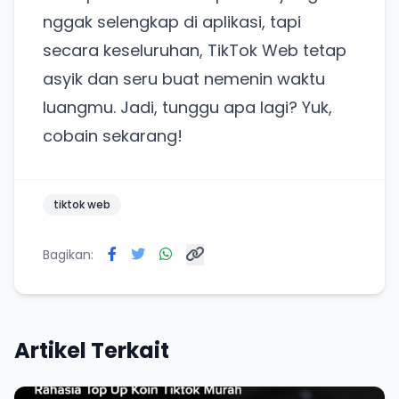
Punya website SMM baru nih! Coba BulkFame
nggak selengkap di aplikasi, tapi
untuk pengalaman lebih baik.
secara keseluruhan, TikTok Web tetap
Tanpa daftar ulang, gratis dicoba. Kamu tetap bisa
pakai Zona Sosmed kapan saja.
asyik dan seru buat nemenin waktu
luangmu. Jadi, tunggu apa lagi? Yuk,
Coba BulkFame
cobain sekarang!
Lain kali saja
tiktok web
Bagikan:
Artikel Terkait