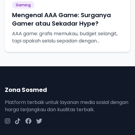
Gaming
Mengenal AAA Game: Surganya
Gamer atau Sekadar Hype?
AAA game: grafis memukau, budget selangit,
tapi apakah selalu sepadan dengan
ekspektasi?
Zona Sosmed
Platform terbaik untuk layanan media sosial dengan
harga terjangkau dan kualitas terbaik.