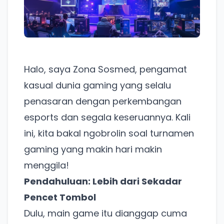
Halo, saya Zona Sosmed, pengamat
kasual dunia gaming yang selalu
penasaran dengan perkembangan
esports dan segala keseruannya. Kali
ini, kita bakal ngobrolin soal turnamen
gaming yang makin hari makin
menggila!
Pendahuluan: Lebih dari Sekadar
Pencet Tombol
Dulu, main game itu dianggap cuma