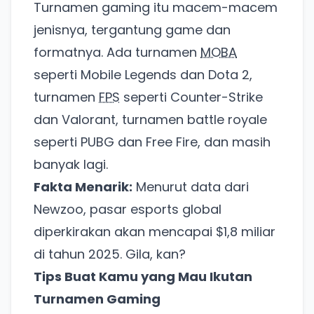
Turnamen gaming itu macem-macem
jenisnya, tergantung game dan
formatnya. Ada turnamen
MOBA
seperti Mobile Legends dan Dota 2,
turnamen
FPS
seperti Counter-Strike
dan Valorant, turnamen battle royale
seperti PUBG dan Free Fire, dan masih
banyak lagi.
Fakta Menarik:
Menurut data dari
Newzoo, pasar esports global
diperkirakan akan mencapai $1,8 miliar
di tahun 2025. Gila, kan?
Tips Buat Kamu yang Mau Ikutan
Turnamen Gaming