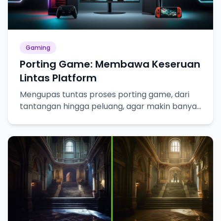
Gaming
Porting Game: Membawa Keseruan
Lintas Platform
Mengupas tuntas proses porting game, dari
tantangan hingga peluang, agar makin banyak
gamer bisa merasakan keseruannya!