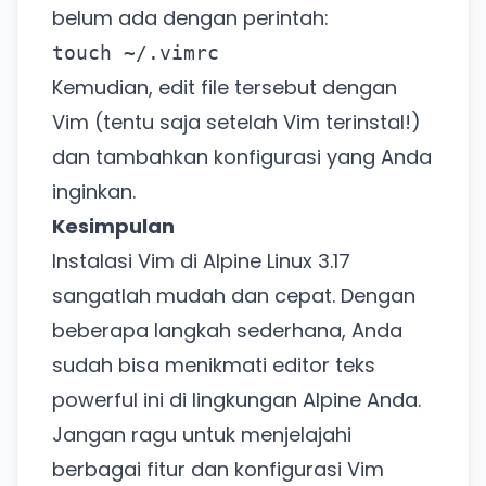
belum ada dengan perintah:
touch ~/.vimrc
Kemudian, edit file tersebut dengan
Vim (tentu saja setelah Vim terinstal!)
dan tambahkan konfigurasi yang Anda
inginkan.
Kesimpulan
Instalasi Vim di Alpine Linux 3.17
sangatlah mudah dan cepat. Dengan
beberapa langkah sederhana, Anda
Ada Website Baru!
sudah bisa menikmati editor teks
Khusus untuk kamu yang mau coba
powerful ini di lingkungan Alpine Anda.
Jangan ragu untuk menjelajahi
Punya website SMM baru nih! Coba BulkFame
berbagai fitur dan konfigurasi Vim
untuk pengalaman lebih baik.