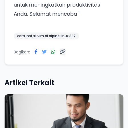
untuk meningkatkan produktivitas
Tanpa daftar ulang, gratis dicoba. Kamu tetap bisa
Anda. Selamat mencoba!
pakai Zona Sosmed kapan saja.
Coba BulkFame
cara install vim di alpine linux 3.17
Lain kali saja
Bagikan:
Artikel Terkait