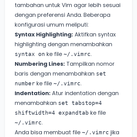
tambahan untuk Vim agar lebih sesuai
dengan preferensi Anda. Beberapa
konfigurasi umum meliputi:
Syntax Highlighting:
Aktifkan syntax
highlighting dengan menambahkan
ke file
.
syntax on
~/.vimrc
Numbering Lines:
Tampilkan nomor
baris dengan menambahkan
set
ke file
.
number
~/.vimrc
Indentation:
Atur indentation dengan
menambahkan
set tabstop=4
ke file
shiftwidth=4 expandtab
.
~/.vimrc
Anda bisa membuat file
jika
~/.vimrc