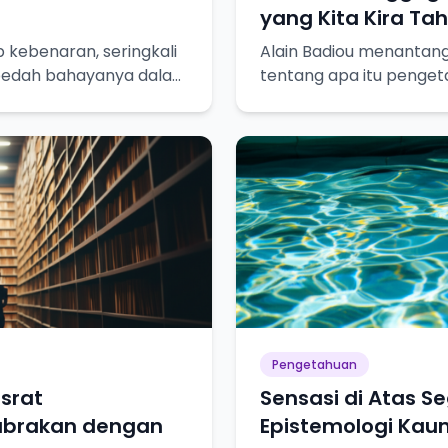
yang Kita Kira Ta
p kebenaran, seringkali
Alain Badiou menantang 
a bedah bahayanya dalam
tentang apa itu penget
ejati!
bagaimana kita mencap
Pengetahuan
srat
Sensasi di Atas S
abrakan dengan
Epistemologi Kaum