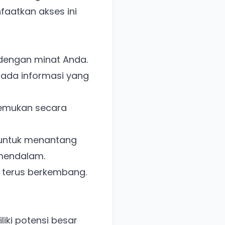
faatkan akses ini
 dengan minat Anda.
pada informasi yang
emukan secara
u untuk menantang
 mendalam.
 terus berkembang.
liki potensi besar