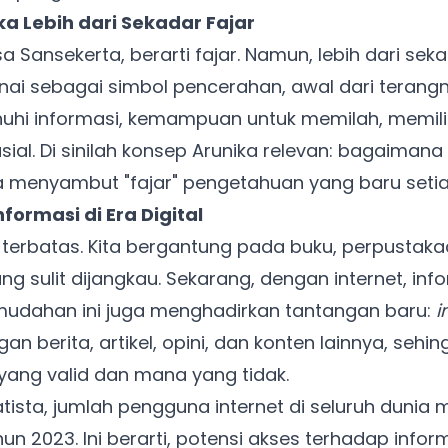
a Lebih dari Sekadar Fajar
a Sansekerta, berarti fajar. Namun, lebih dari se
knai sebagai simbol pencerahan, awal dari terang
penuhi informasi, kemampuan untuk memilah, memi
sial. Di sinilah konsep Arunika relevan: bagaimana 
a menyambut "fajar" pengetahuan yang baru setia
formasi di Era Digital
i terbatas. Kita bergantung pada buku, perpustak
 sulit dijangkau. Sekarang, dengan internet, info
emudahan ini juga menghadirkan tantangan baru:
i
n berita, artikel, opini, dan konten lainnya, sehin
ng valid dan mana yang tidak.
tista, jumlah pengguna internet di seluruh dunia 
un 2023. Ini berarti, potensi akses terhadap infor