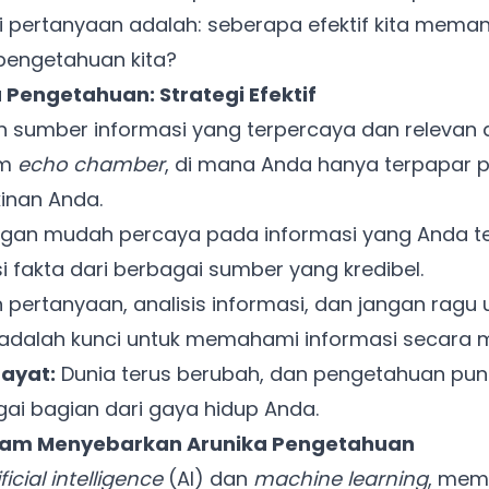
pertanyaan adalah: seberapa efektif kita meman
pengetahuan kita?
Pengetahuan: Strategi Efektif
ih sumber informasi yang terpercaya dan relevan
am
echo chamber
, di mana Anda hanya terpapar 
inan Anda.
gan mudah percaya pada informasi yang Anda t
kasi fakta dari berbagai sumber yang kredibel.
 pertanyaan, analisis informasi, dan jangan rag
tis adalah kunci untuk memahami informasi secara
Hayat:
Dunia terus berubah, dan pengetahuan pun
gai bagian dari gaya hidup Anda.
alam Menyebarkan Arunika Pengetahuan
Ada Website Baru!
ificial intelligence
(AI) dan
machine learning
, memi
Khusus untuk kamu yang mau coba