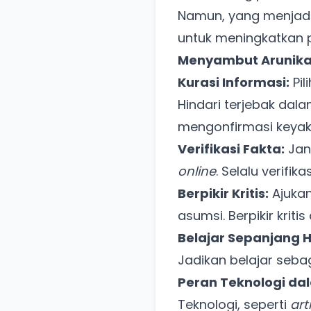
Namun, yang menjadi 
untuk meningkatkan 
Menyambut Arunika 
Kurasi Informasi:
Pil
Hindari terjebak dal
mengonfirmasi keyak
Verifikasi Fakta:
Jan
online
. Selalu verifi
Berpikir Kritis:
Ajukan
asumsi. Berpikir kri
Belajar Sepanjang 
Jadikan belajar seba
Peran Teknologi d
Teknologi, seperti
art