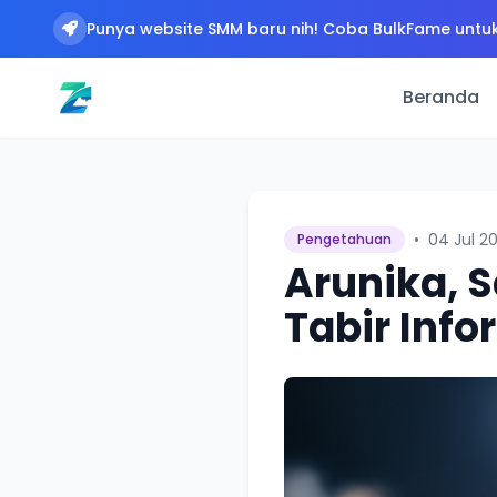
Punya website SMM baru nih! Coba BulkFame untuk
Beranda
•
04 Jul 2
Pengetahuan
Arunika, 
Tabir Info