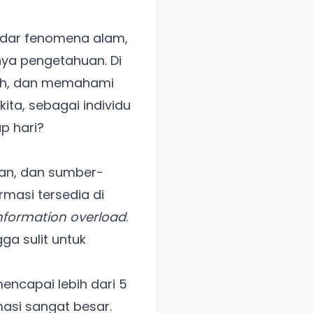
kadar fenomena alam,
nya pengetahuan. Di
lih, dan memahami
kita, sebagai individu
p hari?
aan, dan sumber-
rmasi tersedia di
nformation overload
.
gga sulit untuk
mencapai lebih dari 5
masi sangat besar.