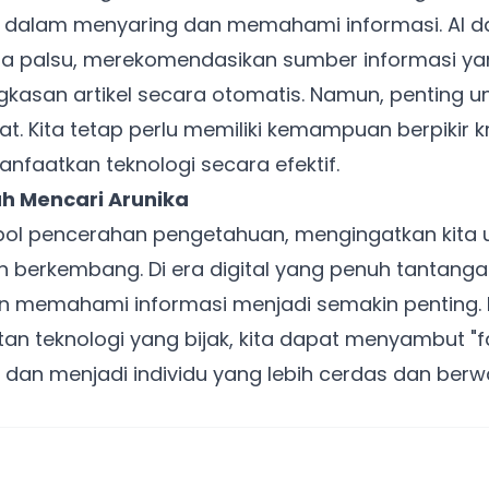
 dalam menyaring dan memahami informasi. AI d
ita palsu, merekomendasikan sumber informasi ya
Punya website SMM baru nih! Coba BulkFame
asan artikel secara otomatis. Namun, penting u
untuk pengalaman lebih baik.
t. Kita tetap perlu memiliki kemampuan berpikir kri
Tanpa daftar ulang, gratis dicoba. Kamu tetap bisa pakai
Zona Sosmed kapan saja.
nfaatkan teknologi secara efektif.
ah Mencari Arunika
Coba BulkFame
bol pencerahan pengetahuan, mengingatkan kita 
dan berkembang. Di era digital yang penuh tantan
Lain kali saja
an memahami informasi menjadi semakin penting. 
n teknologi yang bijak, kita dapat menyambut "
i dan menjadi individu yang lebih cerdas dan ber