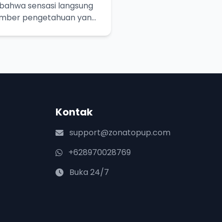
bahwa sensasi langsung
umber pengetahuan yang
ebih dalam!
Kontak
support@zonatopup.com
+628970028769
Buka 24/7