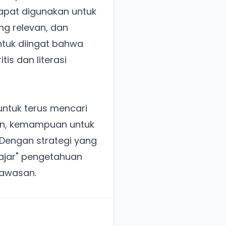
apat digunakan untuk
ng relevan, dan
ntuk diingat bahwa
tis dan literasi
untuk terus mencari
gan, kemampuan untuk
Dengan strategi yang
fajar" pengetahuan
wawasan.