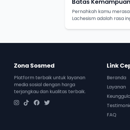
Batas Kemampua
Pernahkah kamu merasa l
Lachesism adalah rasa in
terpuaskan, tapi juga ke
keterbatasan pengetahua
Zona Sosmed
Link Ce
Platform terbaik untuk layanan
Beranda
media sosial dengan harga
Layanan
terjangkau dan kualitas terbaik.
Keunggul
Testimoni
FAQ