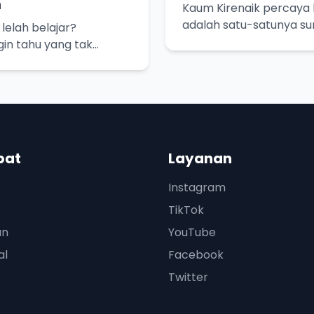
n
Kaum Kirenaik percaya 
adalah satu-satunya s
elah belajar?
pasti. Yuk, kita bedah l
gin tahu yang tak
sadaran akan
n kita.
pat
Layanan
Instagram
TikTok
an
YouTube
al
Facebook
Twitter