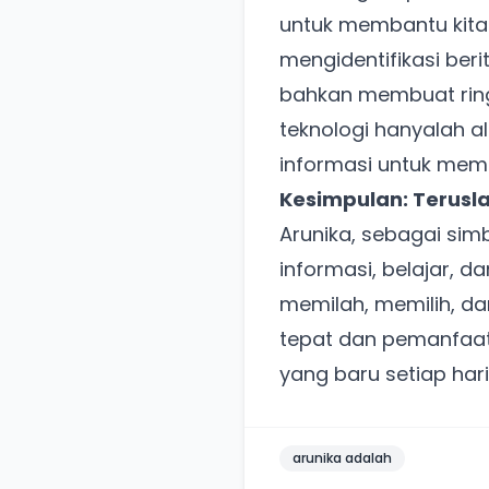
untuk membantu kita
mengidentifikasi ber
bahkan membuat ringk
teknologi hanyalah ala
informasi untuk mema
Kesimpulan: Terusl
Arunika, sebagai sim
informasi, belajar, 
memilah, memilih, d
tepat dan pemanfaata
yang baru setiap har
arunika adalah