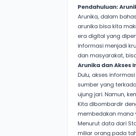
Pendahuluan: Arunik
Arunika, dalam bahas
arunika bisa kita ma
era digital yang di
informasi menjadi kru
dan masyarakat, bis
Arunika dan Akses In
Dulu, akses informas
sumber yang terkadang
ujung jari. Namun, k
Kita dibombardir denga
membedakan mana ya
Menurut data dari Sta
miliar orang pada tah