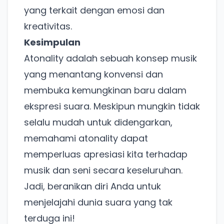
yang terkait dengan emosi dan
Ada Website Baru!
kreativitas.
Khusus untuk kamu yang mau coba
Kesimpulan
Atonality adalah sebuah konsep musik
yang menantang konvensi dan
Punya website SMM baru nih! Coba BulkFame
untuk pengalaman lebih baik.
membuka kemungkinan baru dalam
Tanpa daftar ulang, gratis dicoba. Kamu tetap bisa
ekspresi suara. Meskipun mungkin tidak
pakai Zona Sosmed kapan saja.
selalu mudah untuk didengarkan,
memahami atonality dapat
Coba BulkFame
memperluas apresiasi kita terhadap
Lain kali saja
musik dan seni secara keseluruhan.
Jadi, beranikan diri Anda untuk
menjelajahi dunia suara yang tak
terduga ini!