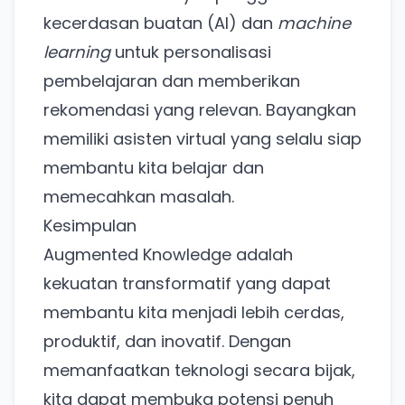
Punya website SMM baru nih! Coba BulkFame
kecerdasan buatan (AI) dan
machine
untuk pengalaman lebih baik.
learning
untuk personalisasi
Tanpa daftar ulang, gratis dicoba. Kamu tetap bisa
pakai Zona Sosmed kapan saja.
pembelajaran dan memberikan
rekomendasi yang relevan. Bayangkan
Coba BulkFame
memiliki asisten virtual yang selalu siap
membantu kita belajar dan
Lain kali saja
memecahkan masalah.
Kesimpulan
Augmented Knowledge adalah
kekuatan transformatif yang dapat
membantu kita menjadi lebih cerdas,
produktif, dan inovatif. Dengan
memanfaatkan teknologi secara bijak,
kita dapat membuka potensi penuh