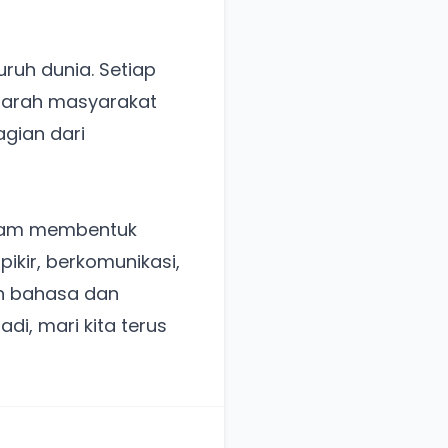
uruh dunia. Setiap
jarah masyarakat
gian dari
dalam membentuk
ikir, berkomunikasi,
n bahasa dan
i, mari kita terus