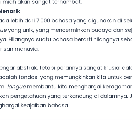
n ilmiah akan sangat terhambat.
Khusus untuk kamu yang mau coba
 Menarik
ada lebih dari 7.000 bahasa yang digunakan di sel
Punya website SMM baru nih! Coba BulkFame
gue
yang unik, yang mencerminkan budaya dan se
untuk pengalaman lebih baik.
. Hilangnya suatu bahasa berarti hilangnya seba
Tanpa daftar ulang, gratis dicoba. Kamu tetap bisa pakai
Zona Sosmed kapan saja.
isan manusia.
Coba BulkFame
engar abstrak, tetapi perannya sangat krusial 
Lain kali saja
 adalah fondasi yang memungkinkan kita untuk berp
ami
langue
membantu kita menghargai keragama
kan pengetahuan yang terkandung di dalamnya. Jad
ghargai keajaiban bahasa!