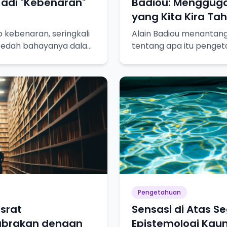
 Jadi "Kebenaran"
Badiou: Menggug
yang Kita Kira Ta
p kebenaran, seringkali
Alain Badiou menantang 
a bedah bahayanya dalam
tentang apa itu penget
ejati!
bagaimana kita mencap
Pengetahuan
srat
Sensasi di Atas S
abrakan dengan
Epistemologi Kaum