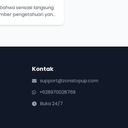
bahwa sensasi langsung
umber pengetahuan yang
ebih dalam!
Kontak
support@zonatopup.com
+628970028769
Buka 24/7