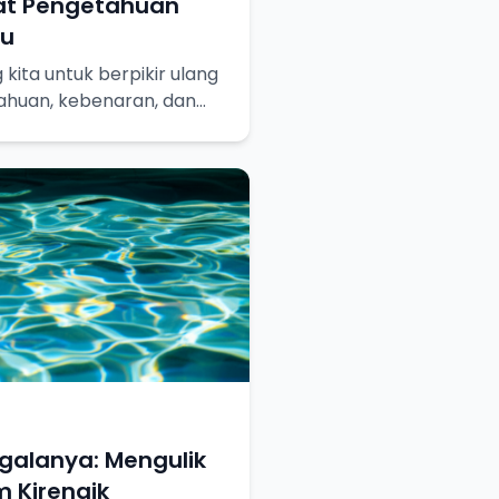
at Pengetahuan
hu
kita untuk berpikir ulang
ahuan, kebenaran, dan
ainya.
egalanya: Mengulik
 Kirenaik