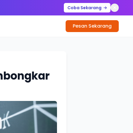
Coba Sekarang
Pesan Sekarang
embongkar