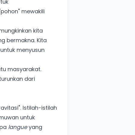
tuk
 "pohon" mewakili
ungkinkan kita
g bermakna. Kita
 untuk menyusun
atu masyarakat.
turunkan dari
vitasi". Istilah-istilah
lmuwan untuk
npa
langue
yang