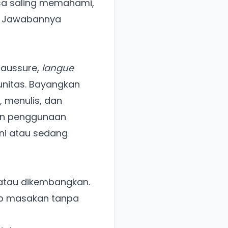
sa saling memahami,
? Jawabannya
Saussure,
langue
unitas. Bayangkan
, menulis, dan
an penggunaan
ini atau sedang
 atau dikembangkan.
ep masakan tanpa