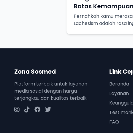
Batas Kemampua
Pernahkah kamu merasa l
Lachesism adalah rasa in
terpuaskan, tapi juga ke
keterbatasan pengetahua
Zona Sosmed
Link Ce
Platform terbaik untuk layanan
Beranda
media sosial dengan harga
Layanan
terjangkau dan kualitas terbaik.
Keunggul
Testimoni
FAQ