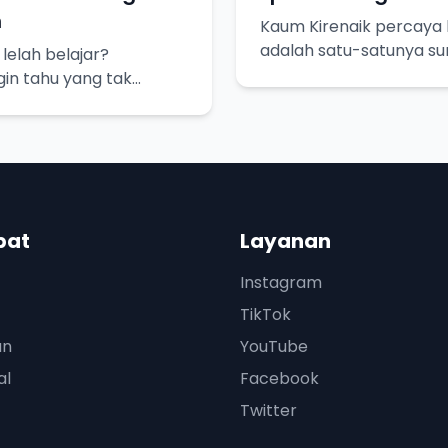
n
Kaum Kirenaik percaya 
adalah satu-satunya s
elah belajar?
pasti. Yuk, kita bedah l
gin tahu yang tak
sadaran akan
n kita.
pat
Layanan
Instagram
TikTok
an
YouTube
al
Facebook
Twitter