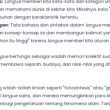
p:
Langue
memberi kita kata-kata dan kategori un
an memahami dunia di sekitar kita. Misalnya, kata
uhan dengan karakteristik tertentu.
gan:
Tata bahasa dan sintaksis dalam
langue
mem
 konsep-konsep ini dan membangun kalimat yan
on itu tinggi" karena
langue
memberi kita aturan
ngue
berfungsi sebagai wadah memori kolektif su
membawa sejarah, budaya, dan nilai-nilai yang di
stilah-istilah ilmiah seperti "fotosintesis" atau "gra
i
langue
sains, dan mereka memungkinkan para i
Ada Website Baru!
berbagi pengetahuan tentang fenomena alam. Ta