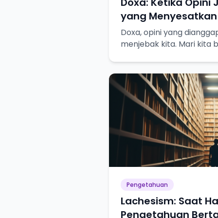
Doxa: Ketika Opini
yang Menyesatkan
Doxa, opini yang diangga
menjebak kita. Mari kit
pencarian pengetahuan s
Pengetahuan
Lachesism: Saat Ha
Pengetahuan Bert