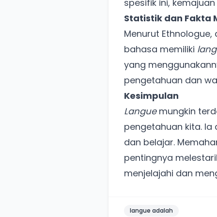
spesifik ini, kemajua
Statistik dan Fakta
Menurut Ethnologue, 
bahasa memiliki
lan
yang menggunakannya
pengetahuan dan war
Kesimpulan
Langue
mungkin terd
pengetahuan kita. Ia
dan belajar. Memah
pentingnya melestari
menjelajahi dan men
langue adalah