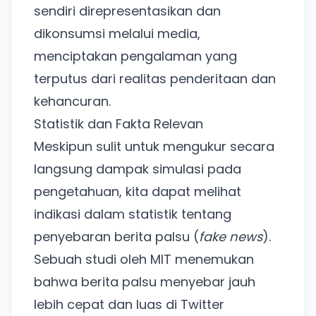
sendiri direpresentasikan dan
dikonsumsi melalui media,
menciptakan pengalaman yang
terputus dari realitas penderitaan dan
kehancuran.
Ada Website Baru!
Statistik dan Fakta Relevan
Khusus untuk kamu yang mau coba
Meskipun sulit untuk mengukur secara
langsung dampak simulasi pada
Punya website SMM baru nih! Coba BulkFame
pengetahuan, kita dapat melihat
untuk pengalaman lebih baik.
indikasi dalam statistik tentang
Tanpa daftar ulang, gratis dicoba. Kamu tetap bisa
penyebaran berita palsu (
fake news
).
pakai Zona Sosmed kapan saja.
Sebuah studi oleh MIT menemukan
Coba BulkFame
bahwa berita palsu menyebar jauh
lebih cepat dan luas di Twitter
Lain kali saja