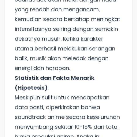
yang rendah dan mengancam,
kemudian secara bertahap meningkat
intensitasnya seiring dengan semakin
dekatnya musuh. Ketika karakter
utama berhasil melakukan serangan
balik, musik akan meledak dengan
energi dan harapan.
Statistik dan Fakta Menarik
(Hipotesis)
Meskipun sulit untuk mendapatkan
data pasti, diperkirakan bahwa
soundtrack anime secara keseluruhan
Ada Website Baru!
menyumbang sekitar 10-15% dari total
Khusus untuk kamu yang mau coba
biaya produksi anime. Angka ini