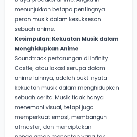
menunjukkan betapa pentingnya
Punya website SMM baru nih! Coba BulkFame
peran musik dalam kesuksesan
untuk pengalaman lebih baik.
sebuah anime.
Tanpa daftar ulang, gratis dicoba. Kamu tetap bisa
pakai Zona Sosmed kapan saja.
Kesimpulan: Kekuatan Musik dalam
Menghidupkan Anime
Coba BulkFame
Soundtrack pertarungan di Infinity
Lain kali saja
Castle, atau lokasi serupa dalam
anime lainnya, adalah bukti nyata
kekuatan musik dalam menghidupkan
sebuah cerita. Musik tidak hanya
menemani visual, tetapi juga
memperkuat emosi, membangun
atmosfer, dan menciptakan
pengalaman menonton yang tak