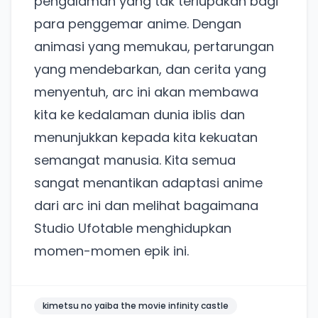
pengalaman yang tak terlupakan bagi
Coba BulkFame
para penggemar anime. Dengan
animasi yang memukau, pertarungan
Lain kali saja
yang mendebarkan, dan cerita yang
menyentuh, arc ini akan membawa
kita ke kedalaman dunia iblis dan
menunjukkan kepada kita kekuatan
semangat manusia. Kita semua
sangat menantikan adaptasi anime
dari arc ini dan melihat bagaimana
Studio Ufotable menghidupkan
momen-momen epik ini.
kimetsu no yaiba the movie infinity castle