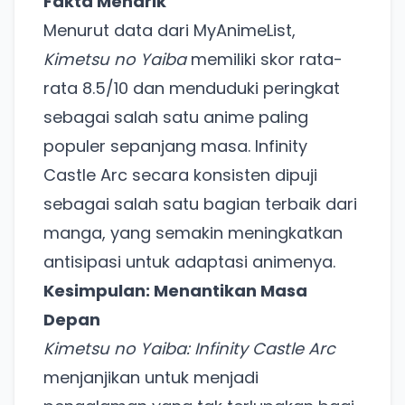
Fakta Menarik
Menurut data dari MyAnimeList,
Kimetsu no Yaiba
memiliki skor rata-
rata 8.5/10 dan menduduki peringkat
sebagai salah satu anime paling
populer sepanjang masa. Infinity
Castle Arc secara konsisten dipuji
sebagai salah satu bagian terbaik dari
Ada Website Baru!
manga, yang semakin meningkatkan
Khusus untuk kamu yang mau coba
antisipasi untuk adaptasi animenya.
Kesimpulan: Menantikan Masa
Punya website SMM baru nih! Coba BulkFame
Depan
untuk pengalaman lebih baik.
Kimetsu no Yaiba: Infinity Castle Arc
Tanpa daftar ulang, gratis dicoba. Kamu tetap bisa
menjanjikan untuk menjadi
pakai Zona Sosmed kapan saja.