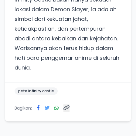
Khusus untuk kamu yang mau coba
lokasi dalam Demon Slayer; ia adalah
simbol dari kekuatan jahat,
Punya website SMM baru nih! Coba BulkFame
ketidakpastian, dan pertempuran
untuk pengalaman lebih baik.
abadi antara kebaikan dan kejahatan.
Tanpa daftar ulang, gratis dicoba. Kamu tetap bisa
pakai Zona Sosmed kapan saja.
Warisannya akan terus hidup dalam
hati para penggemar anime di seluruh
Coba BulkFame
dunia.
Lain kali saja
peta infinity castle
Bagikan: