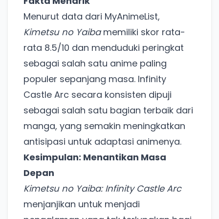
Fakta Menarik
Menurut data dari MyAnimeList,
Kimetsu no Yaiba
memiliki skor rata-
rata 8.5/10 dan menduduki peringkat
sebagai salah satu anime paling
populer sepanjang masa. Infinity
Castle Arc secara konsisten dipuji
sebagai salah satu bagian terbaik dari
Ada Website Baru!
manga, yang semakin meningkatkan
Khusus untuk kamu yang mau coba
antisipasi untuk adaptasi animenya.
Kesimpulan: Menantikan Masa
Punya website SMM baru nih! Coba BulkFame
Depan
untuk pengalaman lebih baik.
Kimetsu no Yaiba: Infinity Castle Arc
Tanpa daftar ulang, gratis dicoba. Kamu tetap bisa
menjanjikan untuk menjadi
pakai Zona Sosmed kapan saja.