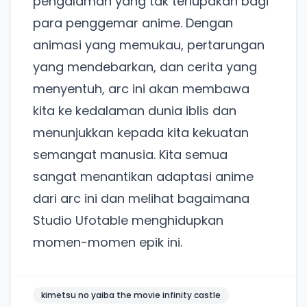
pengalaman yang tak terlupakan bagi
Coba BulkFame
para penggemar anime. Dengan
animasi yang memukau, pertarungan
Lain kali saja
yang mendebarkan, dan cerita yang
menyentuh, arc ini akan membawa
kita ke kedalaman dunia iblis dan
menunjukkan kepada kita kekuatan
semangat manusia. Kita semua
sangat menantikan adaptasi anime
dari arc ini dan melihat bagaimana
Studio Ufotable menghidupkan
momen-momen epik ini.
kimetsu no yaiba the movie infinity castle