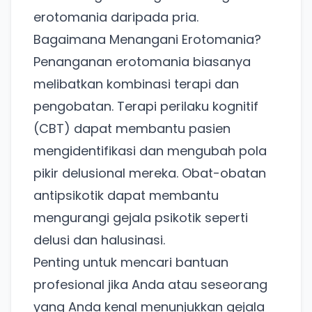
erotomania daripada pria.
Bagaimana Menangani Erotomania?
Penanganan erotomania biasanya
melibatkan kombinasi terapi dan
pengobatan. Terapi perilaku kognitif
(CBT) dapat membantu pasien
mengidentifikasi dan mengubah pola
pikir delusional mereka. Obat-obatan
Ada Website Baru!
antipsikotik dapat membantu
Khusus untuk kamu yang mau coba
mengurangi gejala psikotik seperti
delusi dan halusinasi.
Penting untuk mencari bantuan
Punya website SMM baru nih! Coba BulkFame
untuk pengalaman lebih baik.
profesional jika Anda atau seseorang
Tanpa daftar ulang, gratis dicoba. Kamu tetap bisa
yang Anda kenal menunjukkan gejala