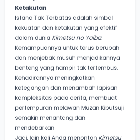
Ketakutan
Punya website SMM baru nih! Coba BulkFame
untuk pengalaman lebih baik.
Istana Tak Terbatas adalah simbol
Tanpa daftar ulang, gratis dicoba. Kamu tetap bisa
kekuatan dan ketakutan yang efektif
pakai Zona Sosmed kapan saja.
dalam dunia
Kimetsu no Yaiba
.
Kemampuannya untuk terus berubah
Coba BulkFame
dan menjebak musuh menjadikannya
Lain kali saja
benteng yang hampir tak tertembus.
Kehadirannya meningkatkan
ketegangan dan menambah lapisan
kompleksitas pada cerita, membuat
pertempuran melawan Muzan Kibutsuji
semakin menantang dan
mendebarkan.
Jadi, lain kali Anda menonton
Kimetsu