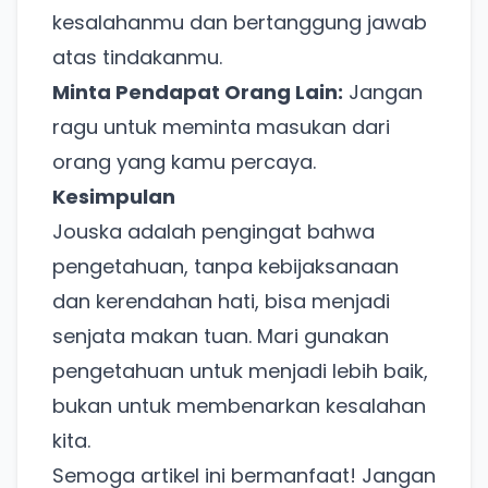
kesalahanmu dan bertanggung jawab
atas tindakanmu.
Ada Website Baru!
Minta Pendapat Orang Lain:
Jangan
Khusus untuk kamu yang mau coba
ragu untuk meminta masukan dari
orang yang kamu percaya.
Punya website SMM baru nih! Coba BulkFame
Kesimpulan
untuk pengalaman lebih baik.
Jouska adalah pengingat bahwa
Tanpa daftar ulang, gratis dicoba. Kamu tetap bisa
pengetahuan, tanpa kebijaksanaan
pakai Zona Sosmed kapan saja.
dan kerendahan hati, bisa menjadi
Coba BulkFame
senjata makan tuan. Mari gunakan
pengetahuan untuk menjadi lebih baik,
Lain kali saja
bukan untuk membenarkan kesalahan
kita.
Semoga artikel ini bermanfaat! Jangan