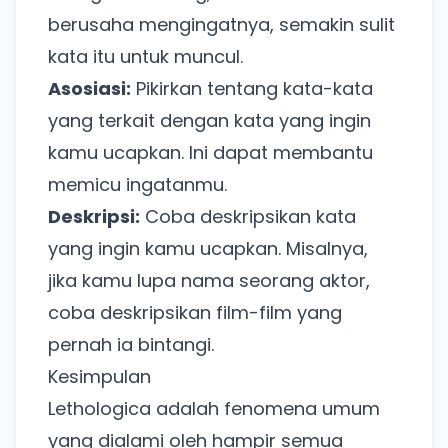
berusaha mengingatnya, semakin sulit
kata itu untuk muncul.
Asosiasi:
Pikirkan tentang kata-kata
yang terkait dengan kata yang ingin
kamu ucapkan. Ini dapat membantu
Ada Website Baru!
memicu ingatanmu.
Khusus untuk kamu yang mau coba
Deskripsi:
Coba deskripsikan kata
yang ingin kamu ucapkan. Misalnya,
jika kamu lupa nama seorang aktor,
Punya website SMM baru nih! Coba BulkFame
untuk pengalaman lebih baik.
coba deskripsikan film-film yang
Tanpa daftar ulang, gratis dicoba. Kamu tetap bisa
pernah ia bintangi.
pakai Zona Sosmed kapan saja.
Kesimpulan
Lethologica adalah fenomena umum
Coba BulkFame
yang dialami oleh hampir semua