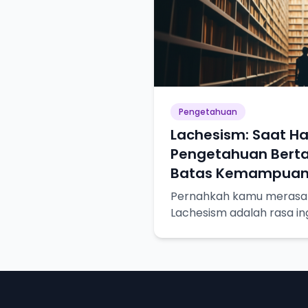
Pengetahuan
Lachesism: Saat Ha
Pengetahuan Bert
Batas Kemampua
Pernahkah kamu merasa l
Lachesism adalah rasa in
terpuaskan, tapi juga ke
keterbatasan pengetahua