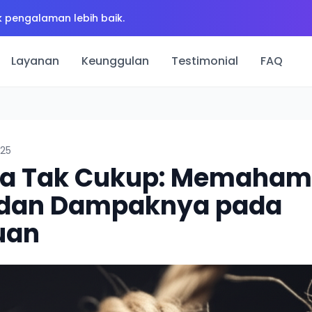
 pengalaman lebih baik.
Layanan
Keunggulan
Testimonial
FAQ
025
ta Tak Cukup: Memaham
 dan Dampaknya pada
uan