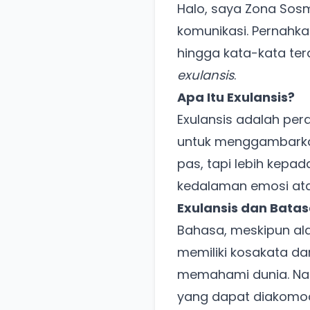
Halo, saya Zona Sos
komunikasi. Pernahk
hingga kata-kata te
exulansis
.
Apa Itu Exulansis?
Exulansis adalah per
untuk menggambarkan
pas, tapi lebih kepa
kedalaman emosi atau
Exulansis dan Bata
Bahasa, meskipun ala
memiliki kosakata da
memahami dunia. Na
yang dapat diakomo