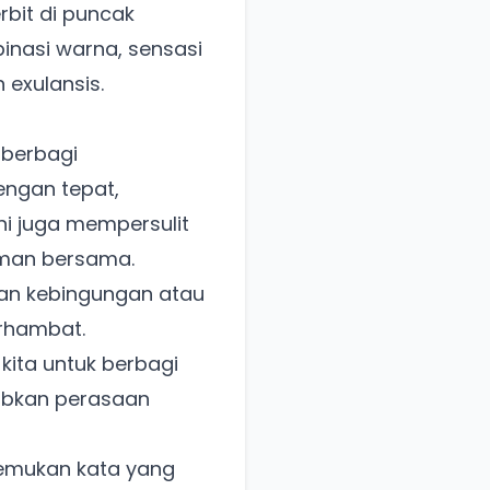
bit di puncak
inasi warna, sensasi
 exulansis.
 berbagi
engan tepat,
ni juga mempersulit
aman bersama.
kan kebingungan atau
erhambat.
kita untuk berbagi
abkan perasaan
emukan kata yang