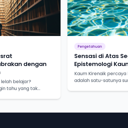
Pengetahuan
srat
Sensasi di Atas S
abrakan dengan
Epistemologi Kaum
n
Kaum Kirenaik percaya 
adalah satu-satunya s
elah belajar?
pasti. Yuk, kita bedah l
gin tahu yang tak
sadaran akan
n kita.