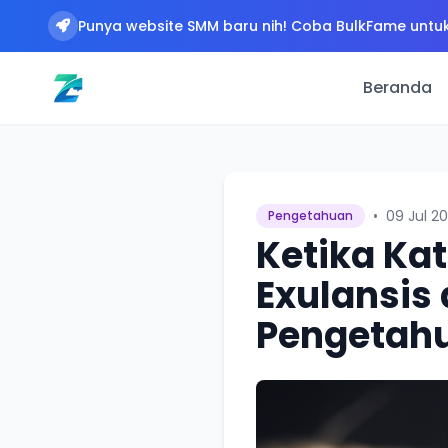
Punya website SMM baru nih! Coba BulkFame untuk
Beranda
•
09 Jul 2
Pengetahuan
Ketika Ka
Exulansis
Pengetah