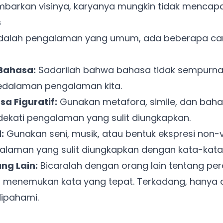
barkan visinya, karyanya mungkin tidak mencapa
s
adalah pengalaman yang umum, ada beberapa ca
Ada Website Baru!
Khusus untuk kamu yang mau coba
Bahasa:
Sadarilah bahwa bahasa tidak sempurna 
edalaman pengalaman kita.
Punya website SMM baru nih! Coba BulkFame
 Figuratif:
Gunakan metafora, simile, dan bahas
untuk pengalaman lebih baik.
kati pengalaman yang sulit diungkapkan.
Tanpa daftar ulang, gratis dicoba. Kamu tetap bisa pakai
:
Gunakan seni, musik, atau bentuk ekspresi non-v
Zona Sosmed kapan saja.
aman yang sulit diungkapkan dengan kata-kata
Coba BulkFame
ng Lain:
Bicaralah dengan orang lain tentang p
t menemukan kata yang tepat. Terkadang, hanya d
Lain kali saja
dipahami.