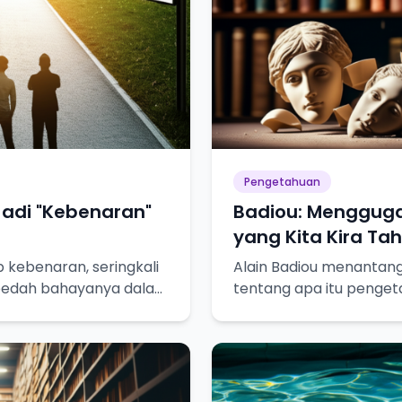
Pengetahuan
 Jadi "Kebenaran"
Badiou: Menggug
yang Kita Kira Ta
p kebenaran, seringkali
Alain Badiou menantang 
a bedah bahayanya dalam
tentang apa itu penget
ejati!
bagaimana kita mencap