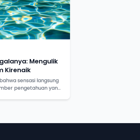
egalanya: Mengulik
 Kirenaik
bahwa sensasi langsung
umber pengetahuan yang
ebih dalam!