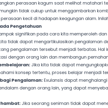
angkan perasaan kagum saat melihat matahari ter
" mungkin tidak cukup untuk menggambarkan komb
 perasaan kecil di hadapan keagungan alam. Inilah
pada Pengetahuan
dampak signifikan pada cara kita memperoleh dan
kita tidak dapat mengartikulasikan pengalaman d
ng pengalaman tersebut menjadi terbatas. Hal i
nikasi dengan orang lain dan membangun pemah
embelajaran:
Jika kita tidak dapat mengungkap
hami konsep tertentu, proses belajar menjadi t
rbagi Pengalaman:
Exulansis dapat menghalangi 
ndalam dengan orang lain, yang dapat menyeb
erhambat:
Jika seorang seniman tidak dapat men