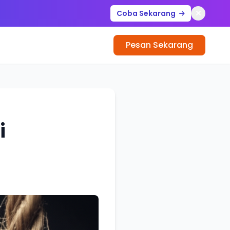
Coba Sekarang
Pesan Sekarang
i