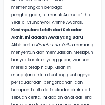
memenangkan berbagai
penghargaan, termasuk Anime of the
Year di Crunchyroll Anime Awards.
Ada Website Baru!
Kesimpulan: Lebih dari Sekadar
Khusus untuk kamu yang mau coba
Akhir, Ini adalah Awal yang Baru
Akhir cerita
Kimetsu no Yaiba
memang
Punya website SMM baru nih! Coba BulkFame
menyentuh dan memuaskan. Meskipun
untuk pengalaman lebih baik.
banyak karakter yang gugur, warisan
Tanpa daftar ulang, gratis dicoba. Kamu tetap bisa
mereka tetap hidup. Kisah ini
pakai Zona Sosmed kapan saja.
mengajarkan kita tentang pentingnya
Coba BulkFame
persaudaraan, pengorbanan, dan
harapan. Lebih dari sekadar akhir dari
Lain kali saja
sebuah cerita, ini adalah awal dari era
baru yang damai dan penuh harapan.