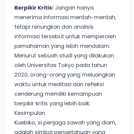
Berpikir Kritis:
Jangan hanya
menerima informasi mentah-mentah,
tetapi renungkan dan analisis
informasi tersebut untuk memperoleh
pemahaman yang lebih mendalam.
Ada Website Baru!
Menurut sebuah studi yang dilakukan
Khusus untuk kamu yang mau coba
oleh Universitas Tokyo pada tahun
2020, orang-orang yang meluangkan
waktu untuk meditasi dan refleksi
Punya website SMM baru nih! Coba BulkFame
untuk pengalaman lebih baik.
cenderung memiliki kemampuan
Tanpa daftar ulang, gratis dicoba. Kamu tetap bisa
berpikir kritis yang lebih baik.
pakai Zona Sosmed kapan saja.
Kesimpulan
Kuebiko, si penjaga sawah yang diam,
Coba BulkFame
adalah simbol pengetahuan yang