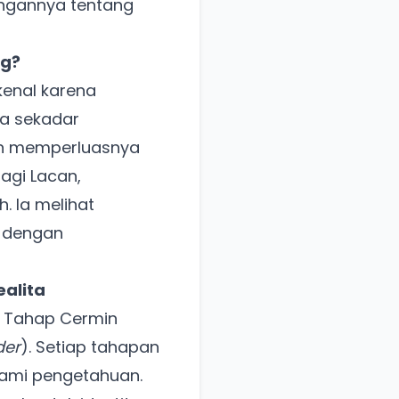
angannya tentang
!
ng?
kenal karena
ma sekadar
an memperluasnya
agi Lacan,
 Ia melihat
t dengan
alita
 Tahap Cermin
der
). Setiap tahapan
ami pengetahuan.