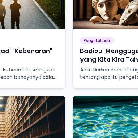
Pengetahuan
 Jadi "Kebenaran"
Badiou: Menggug
yang Kita Kira Ta
p kebenaran, seringkali
Alain Badiou menantang 
a bedah bahayanya dalam
tentang apa itu penget
ejati!
bagaimana kita mencap