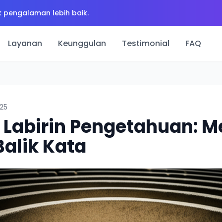
 pengalaman lebih baik.
Layanan
Keunggulan
Testimonial
FAQ
025
 Labirin Pengetahuan: M
Balik Kata