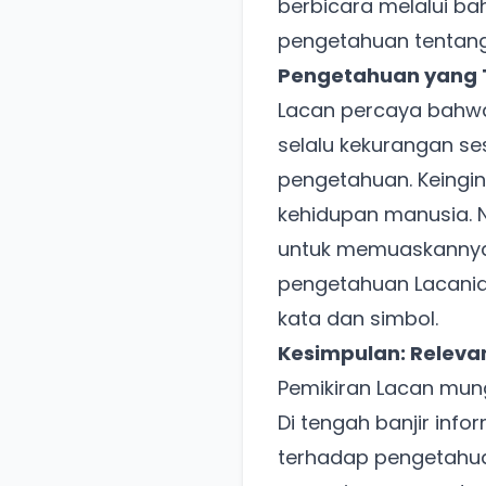
berbicara melalui ba
pengetahuan tentang di
Pengetahuan yang T
Lacan percaya bahwa 
selalu kekurangan se
pengetahuan. Keingi
kehidupan manusia. N
untuk memuaskannya, 
pengetahuan Lacanian
kata dan simbol.
Kesimpulan: Relevan
Pemikiran Lacan mung
Di tengah banjir info
terhadap pengetahua