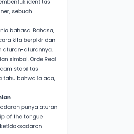
membentuk identitas
jiner, sebuah
nia bahasa. Bahasa,
ra kita berpikir dan
n aturan-aturannya.
dan simbol. Orde Real
am stabilitas
ta tahu bahwa ia ada,
nian
ksadaran punya aturan
lip of the tongue
 ketidaksadaran