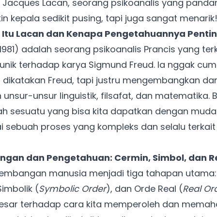
 Jacques Lacan, seorang psikoanalis yang pand
n kepala sedikit pusing, tapi juga sangat menarik
 Itu Lacan dan Kenapa Pengetahuannya Penti
1981) adalah seorang psikoanalis Prancis yang ter
 unik terhadap karya Sigmund Freud. Ia nggak cu
dikatakan Freud, tapi justru mengembangkan d
sur-unsur linguistik, filsafat, dan matematika. B
h sesuatu yang bisa kita dapatkan dengan mudah.
 sebuah proses yang kompleks dan selalu terkai
an dan Pengetahuan: Cermin, Simbol, dan Re
embangan manusia menjadi tiga tahapan utama:
Simbolik (
Symbolic Order
), dan Orde Real (
Real Or
besar terhadap cara kita memperoleh dan memah