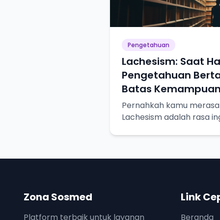
Pengetahuan
Lachesism: Saat Ha
Pengetahuan Bert
Batas Kemampua
Pernahkah kamu merasa l
Lachesism adalah rasa in
terpuaskan, tapi juga ke
keterbatasan pengetahua
Zona Sosmed
Link Ce
Platform terbaik untuk layanan
Beranda