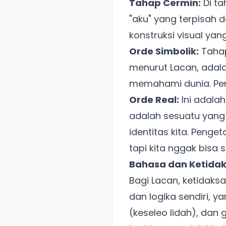
Tahap Cermin:
Di ta
"aku" yang terpisah d
konstruksi visual yang
Orde Simbolik:
Tahap
menurut Lacan, adala
memahami dunia. Pen
Orde Real:
Ini adala
adalah sesuatu yang
identitas kita. Penge
tapi kita nggak bis
Bahasa dan Ketida
Bagi Lacan, ketidaksa
dan logika sendiri, ya
(keseleo lidah), dan