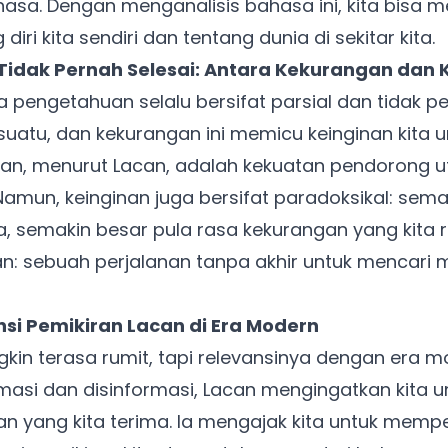
hasa. Dengan menganalisis bahasa ini, kita bisa
ri kita sendiri dan tentang dunia di sekitar kita.
Ada Website Baru!
idak Pernah Selesai: Antara Kekurangan dan 
Khusus untuk kamu yang mau coba
pengetahuan selalu bersifat parsial dan tidak pe
suatu, dan kekurangan ini memicu keinginan kita 
Punya website SMM baru nih! Coba BulkFame
nan, menurut Lacan, adalah kekuatan pendorong
untuk pengalaman lebih baik.
amun, keinginan juga bersifat paradoksikal: sema
Tanpa daftar ulang, gratis dicoba. Kamu tetap bisa pakai
semakin besar pula rasa kekurangan yang kita ras
Zona Sosmed kapan saja.
: sebuah perjalanan tanpa akhir untuk mencari m
Coba BulkFame
si Pemikiran Lacan di Era Modern
Lain kali saja
kin terasa rumit, tapi relevansinya dengan era m
rmasi dan disinformasi, Lacan mengingatkan kita unt
n yang kita terima. Ia mengajak kita untuk mem