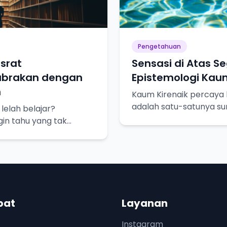
Pengetahuan
srat
Sensasi di Atas S
abrakan dengan
Epistemologi Kaum
n
Kaum Kirenaik percaya 
adalah satu-satunya s
elah belajar?
pasti. Yuk, kita bedah l
gin tahu yang tak
sadaran akan
n kita.
pat
Layanan
Instagram