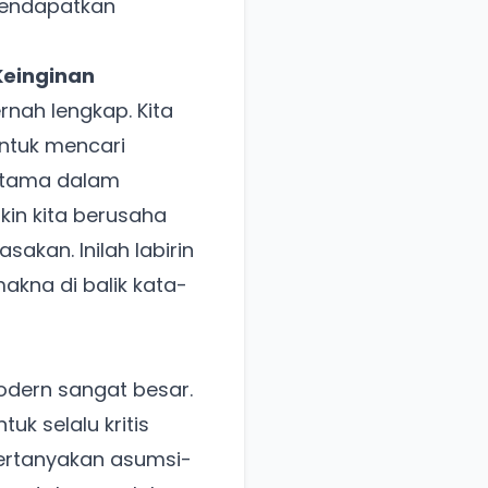
 mendapatkan
Keinginan
rnah lengkap. Kita
untuk mencari
 utama dalam
kin kita berusaha
akan. Inilah labirin
akna di balik kata-
odern sangat besar.
uk selalu kritis
pertanyakan asumsi-