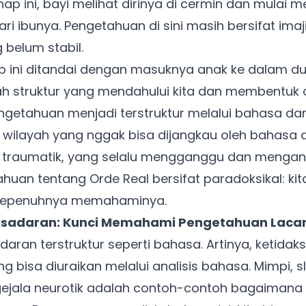
hap ini, bayi melihat dirinya di cermin dan mulai 
ari ibunya. Pengetahuan di sini masih bersifat ima
 belum stabil.
 ini ditandai dengan masuknya anak ke dalam du
h struktur yang mendahului kita dan membentuk ca
getahuan menjadi terstruktur melalui bahasa da
h wilayah yang nggak bisa dijangkau oleh bahasa 
 traumatik, yang selalu mengganggu dan menganc
tahuan tentang Orde Real bersifat paradoksikal: ki
a sepenuhnya memahaminya.
ksadaran: Kunci Memahami Pengetahuan Laca
daran terstruktur seperti bahasa. Artinya, ketida
ng bisa diuraikan melalui analisis bahasa. Mimpi, s
 gejala neurotik adalah contoh-contoh bagaimana