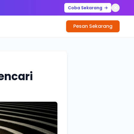
Coba Sekarang
Pesan Sekarang
encari