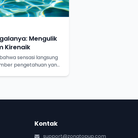
egalanya: Mengulik
 Kirenaik
bahwa sensasi langsung
umber pengetahuan yang
ebih dalam!
Kontak
support@zonatopup.com