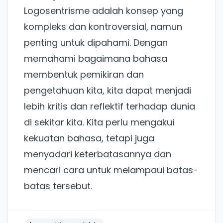
Ada Website Baru!
Logosentrisme adalah konsep yang
Khusus untuk kamu yang mau coba
kompleks dan kontroversial, namun
penting untuk dipahami. Dengan
memahami bagaimana bahasa
Punya website SMM baru nih! Coba BulkFame
untuk pengalaman lebih baik.
membentuk pemikiran dan
Tanpa daftar ulang, gratis dicoba. Kamu tetap bisa
pengetahuan kita, kita dapat menjadi
pakai Zona Sosmed kapan saja.
lebih kritis dan reflektif terhadap dunia
di sekitar kita. Kita perlu mengakui
Coba BulkFame
kekuatan bahasa, tetapi juga
Lain kali saja
menyadari keterbatasannya dan
mencari cara untuk melampaui batas-
batas tersebut.