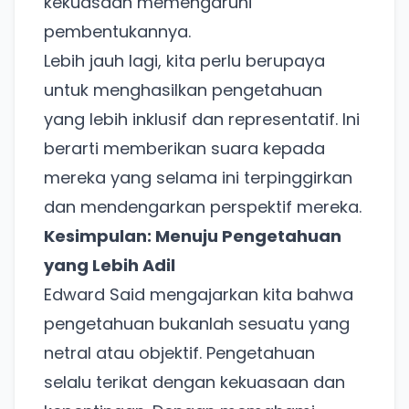
kekuasaan memengaruhi
pembentukannya.
Lebih jauh lagi, kita perlu berupaya
untuk menghasilkan pengetahuan
yang lebih inklusif dan representatif. Ini
berarti memberikan suara kepada
Ada Website Baru!
mereka yang selama ini terpinggirkan
Khusus untuk kamu yang mau coba
dan mendengarkan perspektif mereka.
Kesimpulan: Menuju Pengetahuan
Punya website SMM baru nih! Coba BulkFame
yang Lebih Adil
untuk pengalaman lebih baik.
Edward Said mengajarkan kita bahwa
Tanpa daftar ulang, gratis dicoba. Kamu tetap bisa
pakai Zona Sosmed kapan saja.
pengetahuan bukanlah sesuatu yang
netral atau objektif. Pengetahuan
Coba BulkFame
selalu terikat dengan kekuasaan dan
Lain kali saja