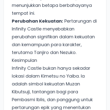
menunjukkan betapa berbahayanya
tempat ini.
Perubahan Kekuatan:
Pertarungan di
Infinity Castle menyebabkan
Ada Website Baru!
perubahan signifikan dalam kekuatan
Khusus untuk kamu yang mau coba
dan kemampuan para karakter,
terutama Tanjiro dan Nezuko.
Kesimpulan
Punya website SMM baru nih! Coba BulkFame
untuk pengalaman lebih baik.
Infinity Castle bukan hanya sekadar
Tanpa daftar ulang, gratis dicoba. Kamu tetap bisa
lokasi dalam Kimetsu no Yaiba. Ia
pakai Zona Sosmed kapan saja.
adalah simbol kekuatan Muzan
Kibutsuji, tantangan bagi para
Coba BulkFame
Pembasmi Iblis, dan panggung untuk
Lain kali saja
pertarungan epik yang menentukan