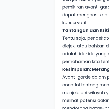
pemikiran avant-gar
dapat menghasilkan d
konservatif.
Tantangan dan Krit
Tentu saja, pendekata
diejek, atau bahkan 
adalah ide-ide yan
pemahaman kita tent
Kesimpulan: Merang
Avant-garde dalam p
aneh. Ini tentang me
menjelajahi wilayah 
melihat potensi dala
mendorong batas-bata