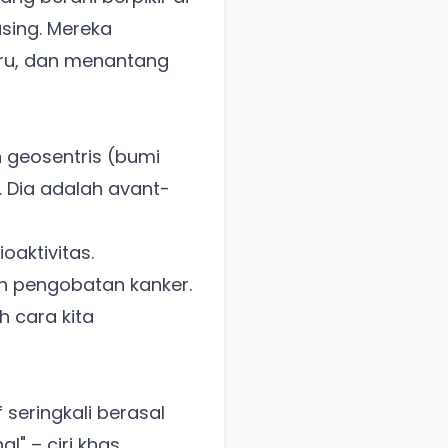
sing. Mereka
ru, dan menantang
geosentris (bumi
 Dia adalah avant-
oaktivitas.
 pengobatan kanker.
 cara kita
 seringkali berasal
l" – ciri khas