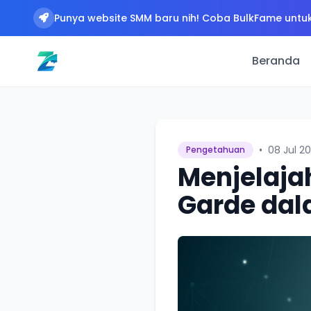
Punya website SMM baru nih! Coba BulkFame untuk
Beranda
•
08 Jul 2
Pengetahuan
Menjelaja
Garde dal