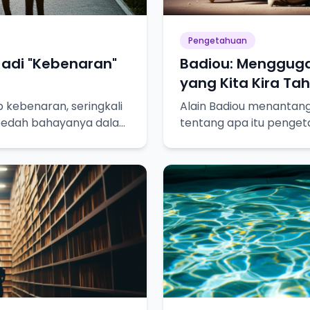
Pengetahuan
 Jadi "Kebenaran"
Badiou: Menggug
yang Kita Kira Ta
p kebenaran, seringkali
Alain Badiou menantang 
a bedah bahayanya dalam
tentang apa itu penget
ejati!
bagaimana kita mencap