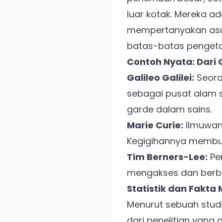
luar kotak. Mereka a
mempertanyakan asu
batas-batas pengeta
Contoh Nyata: Dari 
Galileo Galilei:
Seora
sebagai pusat alam 
garde dalam sains.
Marie Curie:
Ilmuwan 
Kegigihannya membu
Tim Berners-Lee:
Pe
mengakses dan berbag
Statistik dan Fakta
Menurut sebuah stud
dari penelitian yang 