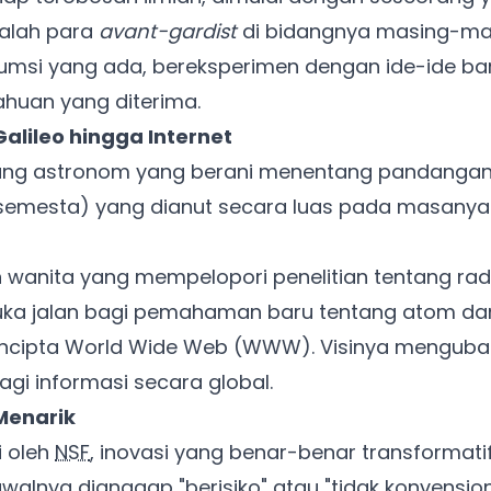
dalah para
avant-gardist
di bidangnya masing-ma
msi yang ada, bereksperimen dengan ide-ide ba
huan yang diterima.
Galileo hingga Internet
ng astronom yang berani menentang pandangan 
semesta) yang dianut secara luas pada masanya.
wanita yang mempelopori penelitian tentang radi
ka jalan bagi pemahaman baru tentang atom dan
ncipta World Wide Web (WWW). Visinya mengubah
i informasi secara global.
 Menarik
i oleh
NSF
, inovasi yang benar-benar transformatif
awalnya dianggap "berisiko" atau "tidak konvensiona