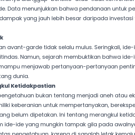
Ada Website Baru!
de. Data menunjukkan bahwa pendanaan untuk pen
Khusus untuk kamu yang mau coba
ampak yang jauh lebih besar daripada investasi 
Punya website SMM baru nih! Coba BulkFame
ik
untuk pengalaman lebih baik.
n avant-garde tidak selalu mulus. Seringkali, ide-
Tanpa daftar ulang, gratis dicoba. Kamu tetap bisa pakai
ditindas. Namun, sejarah membuktikan bahwa ide-
Zona Sosmed kapan saja.
g mampu menjawab pertanyaan-pertanyaan pent
Coba BulkFame
ang dunia.
kul Ketidakpastian
Lain kali saja
engetahuan bukan tentang menjadi aneh atau ek
miliki keberanian untuk mempertanyakan, bereksp
yang belum dipetakan. Ini tentang merangkul keti
m ide-ide yang mungkin tampak gila pada awalnya.
s pengetahuan, karena di sanalah letak kemajua