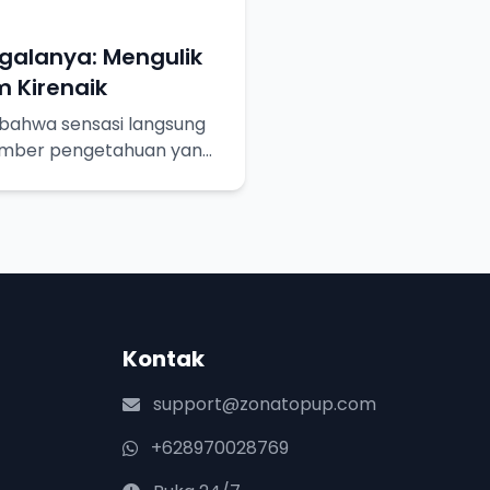
egalanya: Mengulik
 Kirenaik
bahwa sensasi langsung
umber pengetahuan yang
ebih dalam!
Kontak
support@zonatopup.com
+628970028769