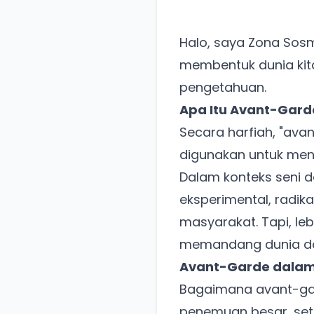
Halo, saya Zona Sos
membentuk dunia kita
pengetahuan.
Apa Itu Avant-Gar
Secara harfiah, "avan
digunakan untuk men
Dalam konteks seni 
eksperimental, radika
masyarakat. Tapi, le
memandang dunia den
Avant-Garde dalam
Bagaimana avant-gar
penemuan besar, seti