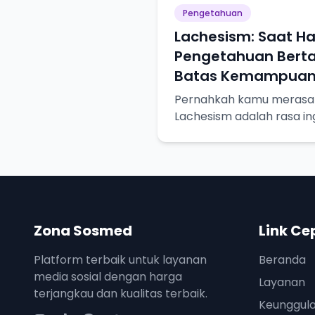
Pengetahuan
Lachesism: Saat Ha
Pengetahuan Bert
Batas Kemampua
Pernahkah kamu merasa l
Lachesism adalah rasa in
terpuaskan, tapi juga ke
keterbatasan pengetahua
Zona Sosmed
Link Ce
Platform terbaik untuk layanan
Beranda
media sosial dengan harga
Layanan
terjangkau dan kualitas terbaik.
Keunggul