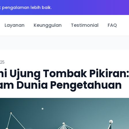
 pengalaman lebih baik.
Layanan
Keunggulan
Testimonial
FAQ
025
hi Ujung Tombak Pikiran
am Dunia Pengetahuan