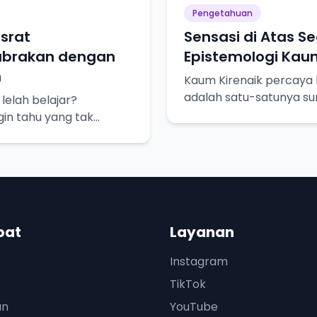
Pengetahuan
srat
Sensasi di Atas S
abrakan dengan
Epistemologi Kaum
n
Kaum Kirenaik percaya 
adalah satu-satunya s
elah belajar?
pasti. Yuk, kita bedah l
gin tahu yang tak
sadaran akan
n kita.
pat
Layanan
Instagram
TikTok
an
YouTube