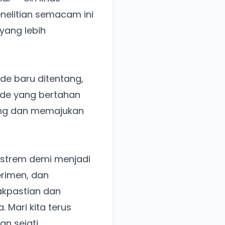
elitian semacam ini
yang lebih
ide baru ditentang,
ide yang bertahan
ing dan memajukan
strem demi menjadi
erimen, dan
dakpastian dan
 Mari kita terus
n sejati.