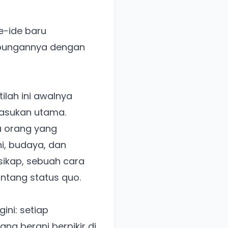
e-ide baru
bungannya dengan
tilah ini awalnya
pasukan utama.
u orang yang
ni, budaya, dan
sikap, sebuah cara
ntang status quo.
ni: setiap
ng berani berpikir di