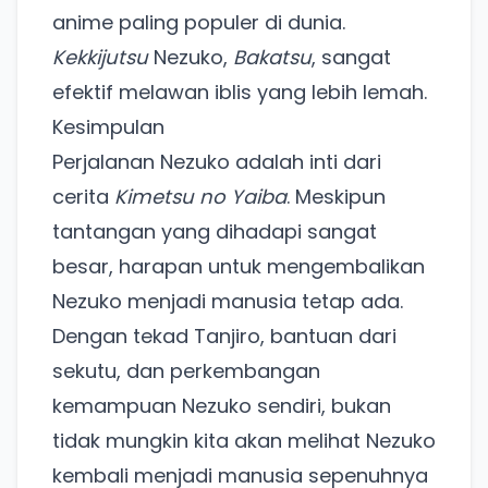
anime paling populer di dunia.
Kekkijutsu
Nezuko,
Bakatsu
, sangat
efektif melawan iblis yang lebih lemah.
Ada Website Baru!
Kesimpulan
Khusus untuk kamu yang mau coba
Perjalanan Nezuko adalah inti dari
cerita
Kimetsu no Yaiba
. Meskipun
tantangan yang dihadapi sangat
Punya website SMM baru nih! Coba BulkFame
untuk pengalaman lebih baik.
besar, harapan untuk mengembalikan
Tanpa daftar ulang, gratis dicoba. Kamu tetap bisa
Nezuko menjadi manusia tetap ada.
pakai Zona Sosmed kapan saja.
Dengan tekad Tanjiro, bantuan dari
sekutu, dan perkembangan
Coba BulkFame
kemampuan Nezuko sendiri, bukan
Lain kali saja
tidak mungkin kita akan melihat Nezuko
kembali menjadi manusia sepenuhnya