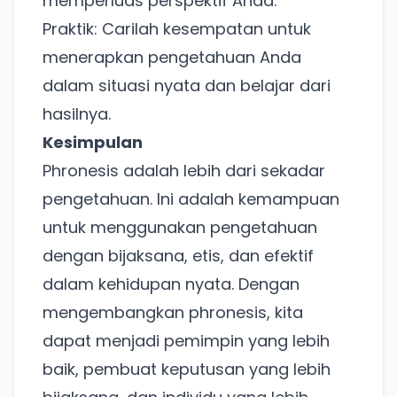
memperluas perspektif Anda.
untuk pengalaman lebih baik.
Praktik: Carilah kesempatan untuk
Tanpa daftar ulang, gratis dicoba. Kamu tetap bisa
pakai Zona Sosmed kapan saja.
menerapkan pengetahuan Anda
dalam situasi nyata dan belajar dari
Coba BulkFame
hasilnya.
Kesimpulan
Lain kali saja
Phronesis adalah lebih dari sekadar
pengetahuan. Ini adalah kemampuan
untuk menggunakan pengetahuan
dengan bijaksana, etis, dan efektif
dalam kehidupan nyata. Dengan
mengembangkan phronesis, kita
dapat menjadi pemimpin yang lebih
baik, pembuat keputusan yang lebih