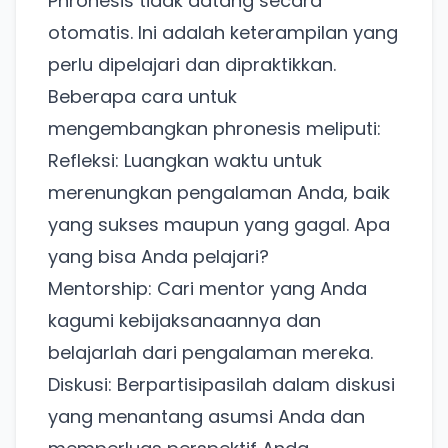
Phronesis tidak datang secara
otomatis. Ini adalah keterampilan yang
perlu dipelajari dan dipraktikkan.
Beberapa cara untuk
mengembangkan phronesis meliputi:
Refleksi: Luangkan waktu untuk
merenungkan pengalaman Anda, baik
yang sukses maupun yang gagal. Apa
yang bisa Anda pelajari?
Mentorship: Cari mentor yang Anda
kagumi kebijaksanaannya dan
Ada Website Baru!
belajarlah dari pengalaman mereka.
Khusus untuk kamu yang mau coba
Diskusi: Berpartisipasilah dalam diskusi
yang menantang asumsi Anda dan
Punya website SMM baru nih! Coba BulkFame