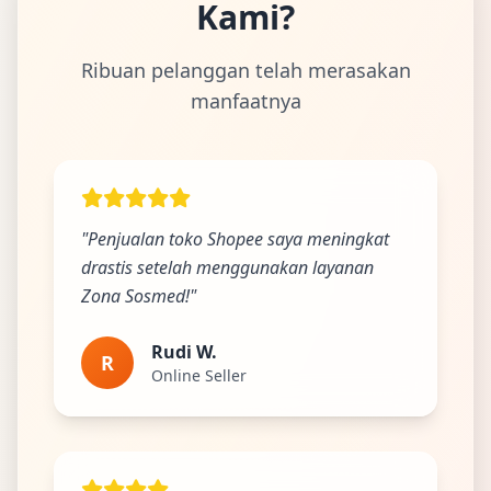
Kami?
Ribuan pelanggan telah merasakan
manfaatnya
Ada Website Baru!
Khusus untuk kamu yang mau coba
Punya website SMM baru nih! Coba BulkFame
"Penjualan toko Shopee saya meningkat
untuk pengalaman lebih baik.
drastis setelah menggunakan layanan
Tanpa daftar ulang, gratis dicoba. Kamu tetap bisa
Zona Sosmed!"
pakai Zona Sosmed kapan saja.
Rudi W.
R
Coba BulkFame
Online Seller
Lain kali saja