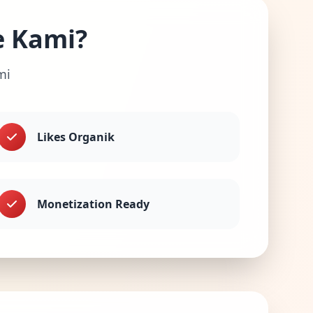
e Kami?
mi
Likes Organik
Monetization Ready