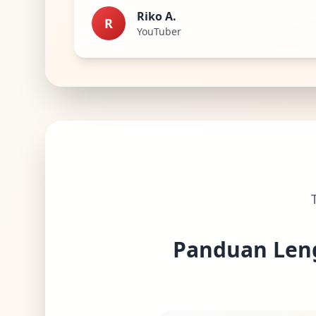
Riko A.
R
YouTuber
Panduan Leng