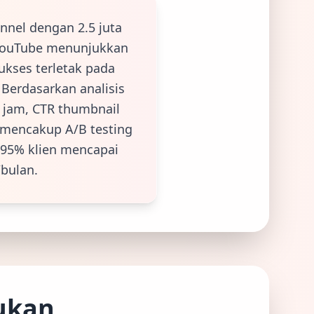
nnel dengan 2.5 juta
a YouTube menunjukkan
ukses terletak pada
 Berdasarkan analisis
0 jam, CTR thumbnail
 mencakup A/B testing
: 95% klien mencapai
/bulan.
jukan