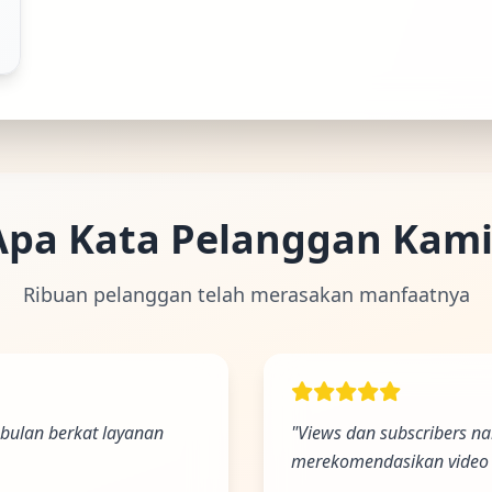
Ada Website Baru!
Khusus untuk kamu yang mau coba
Apa Kata Pelanggan Kami
Punya website SMM baru nih! Coba BulkFame untuk
pengalaman lebih baik.
Tanpa daftar ulang, gratis dicoba. Kamu tetap bisa pakai
Ribuan pelanggan telah merasakan manfaatnya
Zona Sosmed kapan saja.
Coba BulkFame
Lain kali saja
 bulan berkat layanan
"Views dan subscribers na
merekomendasikan video 