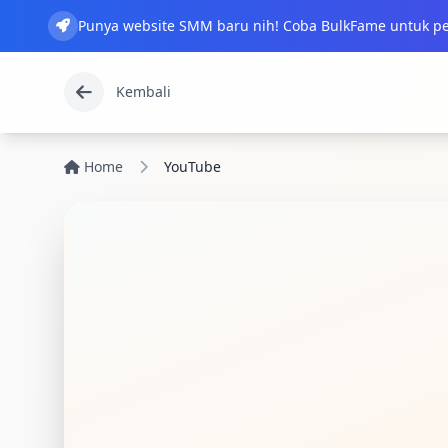
Punya website SMM baru nih! Coba BulkFame untuk pe
Kembali
Home
YouTube