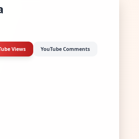
a
Tube Views
YouTube Comments