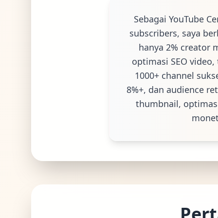
Sebagai YouTube Cer
subscribers, saya be
hanya 2% creator m
optimasi SEO video, 
1000+ channel sukse
8%+, dan audience re
thumbnail, optimasi
moneti
Pert